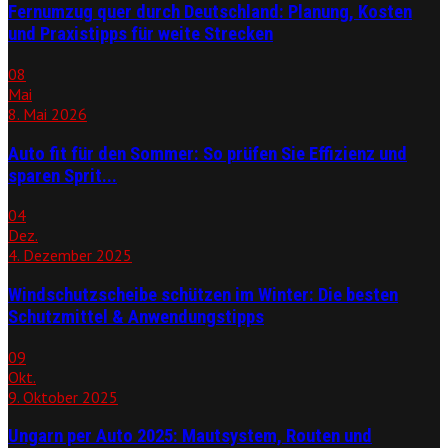
Fernumzug quer durch Deutschland: Planung, Kosten
und Praxistipps für weite Strecken
08
Mai
8. Mai 2026
Auto fit für den Sommer: So prüfen Sie Effizienz und
sparen Sprit...
04
Dez.
4. Dezember 2025
Windschutzscheibe schützen im Winter: Die besten
Schutzmittel & Anwendungstipps
09
Okt.
9. Oktober 2025
Ungarn per Auto 2025: Mautsystem, Routen und