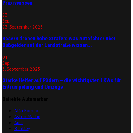
Praxiswissen
23
Sep.
23. September 2025
Rasern drohen hohe Strafen: Was Autofahrer über
Bußgelder auf der Landstraße wissen...
01
Sep.
3. September 2025
Starke Helfer auf Rädern – die wichtigsten LKWs für
Entrümpelung und Umzüge
Beliebte Automarken
Alfa Romeo
Aston Martin
Audi
Bentley