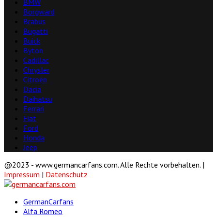
BMW
Borgward
Brabus
Bugatti
Buick
Byton
Cadillac
Chrysler
Citroën
Dacia
Daihatsu
Ferrari
Fiat
Ford
Honda
Jeep
@2023 - www.germancarfans.com. Alle Rechte vorbehalten. |
Impressum
|
Datenschutz
Facebook
Twitter
Linkedin
Youtube
GermanCarfans
Alfa Romeo