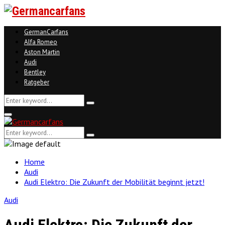
GermanCarfans
Alfa Romeo
Aston Martin
Audi
Bentley
Ratgeber
Search
Search
for:
Facebook
Twitter
Linkedin
Youtube
Primary
Menu
Search
Search
for:
Home
Audi
Audi Elektro: Die Zukunft der Mobilität beginnt jetzt!
Audi