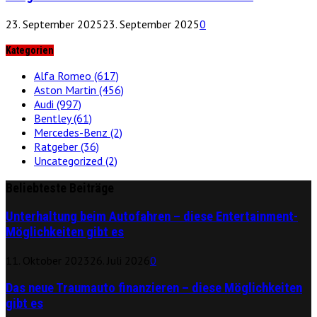
23. September 2025
23. September 2025
0
Kategorien
Alfa Romeo
(617)
Aston Martin
(456)
Audi
(997)
Bentley
(61)
Mercedes-Benz
(2)
Ratgeber
(36)
Uncategorized
(2)
Beliebteste Beiträge
Unterhaltung beim Autofahren – diese Entertainment-
Möglichkeiten gibt es
11. Oktober 2023
26. Juli 2026
0
Das neue Traumauto finanzieren – diese Möglichkeiten
gibt es