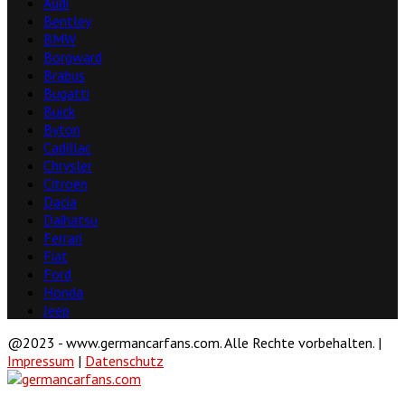
Audi
Bentley
BMW
Borgward
Brabus
Bugatti
Buick
Byton
Cadillac
Chrysler
Citroën
Dacia
Daihatsu
Ferrari
Fiat
Ford
Honda
Jeep
@2023 - www.germancarfans.com. Alle Rechte vorbehalten. |
Impressum
|
Datenschutz
Facebook
Twitter
Linkedin
Youtube