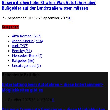
Rasern drohen hohe Strafen: Was Autofahrer über
Bußgelder auf der Landstraße wissen müssen
23. September 2025
23. September 2025
0
Kategorien
Alfa Romeo
(617)
Aston Martin
(456)
Audi
(997)
Bentley
(61)
Mercedes-Benz
(2)
Ratgeber
(36)
Uncategorized
(2)
Beliebteste Beiträge
Unterhaltung beim Autofahren – diese Entertainment-
Möglichkeiten gibt es
11. Oktober 2023
26. Juli 2026
0
Das neue Traumauto finanzieren – diese Möglichkeiten