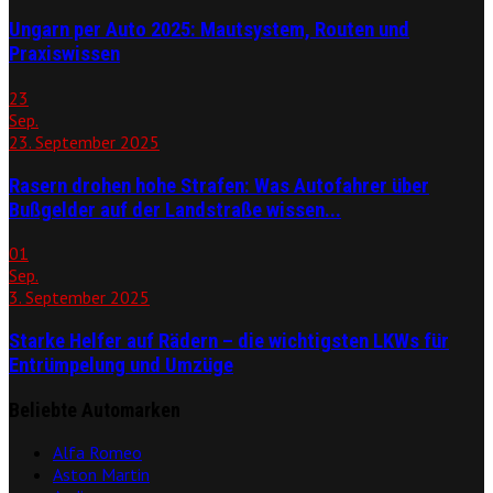
Ungarn per Auto 2025: Mautsystem, Routen und
Praxiswissen
23
Sep.
23. September 2025
Rasern drohen hohe Strafen: Was Autofahrer über
Bußgelder auf der Landstraße wissen...
01
Sep.
3. September 2025
Starke Helfer auf Rädern – die wichtigsten LKWs für
Entrümpelung und Umzüge
Beliebte Automarken
Alfa Romeo
Aston Martin