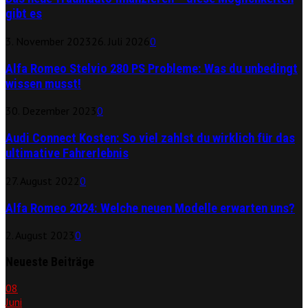
gibt es
3. November 2023
26. Juli 2026
0
Alfa Romeo Stelvio 280 PS Probleme: Was du unbedingt
wissen musst!
30. Dezember 2023
0
Audi Connect Kosten: So viel zahlst du wirklich für das
ultimative Fahrerlebnis
27. August 2022
0
Alfa Romeo 2024: Welche neuen Modelle erwarten uns?
2. August 2023
0
Neueste Beiträge
08
Juni