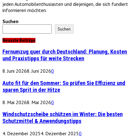
jeden Automobilenthusiasten und diejenigen, die sich fundiert
informieren möchten.
Suchen
Suchen
Neueste Beiträge
Fernumzug quer durch Deutschland: Planung, Kosten
und Praxistipps für weite Strecken
8. Juni 2026
8. Juni 2026
0
Auto fit für den Sommer: So prüfen Sie Effizienz und
sparen Sprit in der Hitze
8. Mai 2026
8. Mai 2026
0
Windschutzscheibe schützen im Winter: Die besten
Schutzmittel & Anwendungstipps
4. Dezember 2025
4. Dezember 2025
0