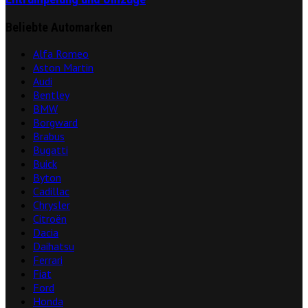
Beliebte Automarken
Alfa Romeo
Aston Martin
Audi
Bentley
BMW
Borgward
Brabus
Bugatti
Buick
Byton
Cadillac
Chrysler
Citroën
Dacia
Daihatsu
Ferrari
Fiat
Ford
Honda