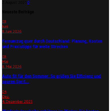
2. August 2023
0
Neueste Beiträge
08
Juni
8. Juni 2026
Fernumzug quer durch Deutschland: Planung, Kosten
und Praxistipps für weite Strecken
08
Mai
8. Mai 2026
Auto fit für den Sommer: So prüfen Sie Effizienz und
sparen Sprit...
04
Dez.
4. Dezember 2025