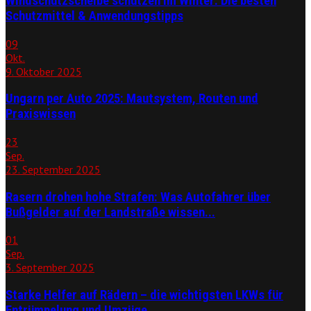
Windschutzscheibe schützen im Winter: Die besten
Schutzmittel & Anwendungstipps
09
Okt.
9. Oktober 2025
Ungarn per Auto 2025: Mautsystem, Routen und
Praxiswissen
23
Sep.
23. September 2025
Rasern drohen hohe Strafen: Was Autofahrer über
Bußgelder auf der Landstraße wissen...
01
Sep.
3. September 2025
Starke Helfer auf Rädern – die wichtigsten LKWs für
Entrümpelung und Umzüge