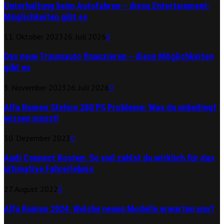
Unterhaltung beim Autofahren – diese Entertainment-
Möglichkeiten gibt es
11. Oktober 2023
26. Juli 2026
0
Das neue Traumauto finanzieren – diese Möglichkeiten
gibt es
3. November 2023
26. Juli 2026
0
Alfa Romeo Stelvio 280 PS Probleme: Was du unbedingt
wissen musst!
30. Dezember 2023
0
Audi Connect Kosten: So viel zahlst du wirklich für das
ultimative Fahrerlebnis
27. August 2022
0
Alfa Romeo 2024: Welche neuen Modelle erwarten uns?