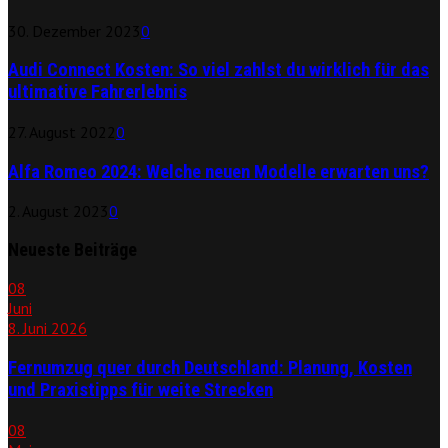
30. Dezember 2023
0
Audi Connect Kosten: So viel zahlst du wirklich für das
ultimative Fahrerlebnis
27. August 2022
0
Alfa Romeo 2024: Welche neuen Modelle erwarten uns?
2. August 2023
0
Neueste Beiträge
08
Juni
8. Juni 2026
Fernumzug quer durch Deutschland: Planung, Kosten
und Praxistipps für weite Strecken
08