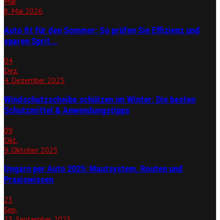
Mai
8. Mai 2026
Auto fit für den Sommer: So prüfen Sie Effizienz und
sparen Sprit...
04
Dez.
4. Dezember 2025
Windschutzscheibe schützen im Winter: Die besten
Schutzmittel & Anwendungstipps
09
Okt.
9. Oktober 2025
Ungarn per Auto 2025: Mautsystem, Routen und
Praxiswissen
23
Sep.
23. September 2025