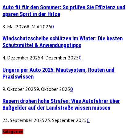
Auto fit für den Sommer: So prüfen Sie Effizienz und
sparen Sprit in der Hitze
8. Mai 2026
8. Mai 2026
0
Windschutzscheibe schützen im Winter: Die besten
Schutzmittel & Anwendungstipps
4. Dezember 2025
4. Dezember 2025
0
Ungarn per Auto 2025: Mautsystem, Routen und
Praxiswissen
9. Oktober 2025
9. Oktober 2025
0
Rasern drohen hohe Strafen: Was Autofahrer über
Bußgelder auf der Landstraße wissen müssen
23. September 2025
23. September 2025
0
Kategorien