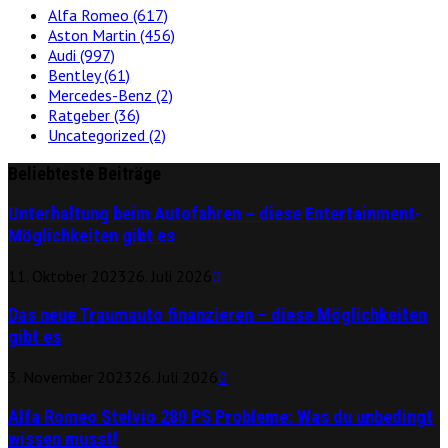
Alfa Romeo
(617)
Aston Martin
(456)
Audi
(997)
Bentley
(61)
Mercedes-Benz
(2)
Ratgeber
(36)
Uncategorized
(2)
Beliebteste Beiträge
Unterhaltung beim Autofahren – diese Entertainment-
Möglichkeiten gibt es
11. Oktober 2023
26. Juli 2026
0
Das neue Traumauto finanzieren – diese Möglichkeiten
gibt es
3. November 2023
26. Juli 2026
0
Alfa Romeo Stelvio 280 PS Probleme: Was du unbedingt
wissen musst!