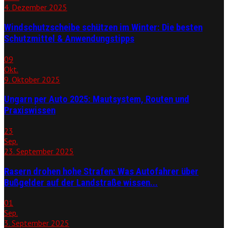
4. Dezember 2025
Windschutzscheibe schützen im Winter: Die besten
Schutzmittel & Anwendungstipps
09
Okt.
9. Oktober 2025
Ungarn per Auto 2025: Mautsystem, Routen und
Praxiswissen
23
Sep.
23. September 2025
Rasern drohen hohe Strafen: Was Autofahrer über
Bußgelder auf der Landstraße wissen...
01
Sep.
3. September 2025