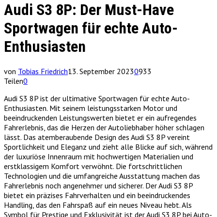
Audi S3 8P: Der Must-Have
Sportwagen für echte Auto-
Enthusiasten
von
Tobias Friedrich
13. September 2023
0
933
Teilen
0
Audi S3 8P ist der ultimative Sportwagen für echte Auto-
Enthusiasten. Mit seinem leistungsstarken Motor und
beeindruckenden Leistungswerten bietet er ein aufregendes
Fahrerlebnis, das die Herzen der Autoliebhaber höher schlagen
lässt. Das atemberaubende Design des Audi S3 8P vereint
Sportlichkeit und Eleganz und zieht alle Blicke auf sich, während
der luxuriöse Innenraum mit hochwertigen Materialien und
erstklassigem Komfort verwöhnt. Die fortschrittlichen
Technologien und die umfangreiche Ausstattung machen das
Fahrerlebnis noch angenehmer und sicherer. Der Audi S3 8P
bietet ein präzises Fahrverhalten und ein beeindruckendes
Handling, das den Fahrspaß auf ein neues Niveau hebt. Als
Symbol für Prestige und Exklusivität ist der Audi S3 8P bei Auto-