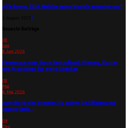
Alfa Romeo 2024: Welche neuen Modelle erwarten uns?
2. August 2023
0
Neueste Beiträge
08
Juni
8. Juni 2026
Fernumzug quer durch Deutschland: Planung, Kosten
und Praxistipps für weite Strecken
08
Mai
8. Mai 2026
Auto fit für den Sommer: So prüfen Sie Effizienz und
sparen Sprit...
04
Dez.