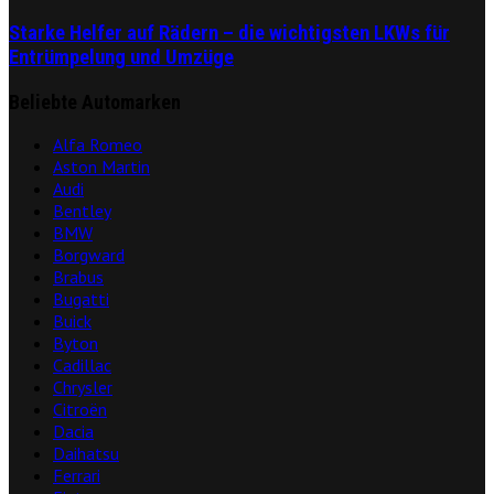
Starke Helfer auf Rädern – die wichtigsten LKWs für
Entrümpelung und Umzüge
Beliebte Automarken
Alfa Romeo
Aston Martin
Audi
Bentley
BMW
Borgward
Brabus
Bugatti
Buick
Byton
Cadillac
Chrysler
Citroën
Dacia
Daihatsu
Ferrari