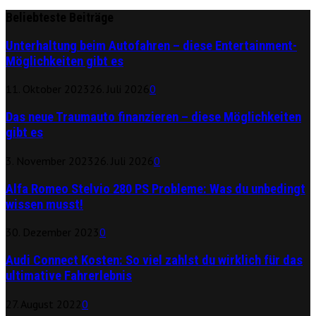
Beliebteste Beiträge
Unterhaltung beim Autofahren – diese Entertainment-
Möglichkeiten gibt es
11. Oktober 2023
26. Juli 2026
0
Das neue Traumauto finanzieren – diese Möglichkeiten
gibt es
3. November 2023
26. Juli 2026
0
Alfa Romeo Stelvio 280 PS Probleme: Was du unbedingt
wissen musst!
30. Dezember 2023
0
Audi Connect Kosten: So viel zahlst du wirklich für das
ultimative Fahrerlebnis
27. August 2022
0