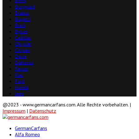
BMW
Borgward
Brabus
Bugatti
Buick
Byton
Cadillac
Chrysler
Citroën
Dacia
Daihatsu
Ferrari
Fiat
Ford
Honda
Jeep
@2023 - www.germancarfans.com. Alle Rechte vorbehalten. |
Impressum
|
Datenschutz
Facebook
Twitter
Linkedin
Youtube
GermanCarfans
Alfa Romeo