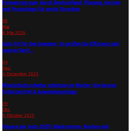
Fernumzug quer durch Deutschland: Planung, Kosten
und Praxistipps für weite Strecken
08
Mai
8. Mai 2026
Auto fit für den Sommer: So prüfen Sie Effizienz und
sparen Sprit...
04
Dez.
4. Dezember 2025
Windschutzscheibe schützen im Winter: Die besten
Schutzmittel & Anwendungstipps
09
Okt.
9. Oktober 2025
Ungarn per Auto 2025: Mautsystem, Routen und