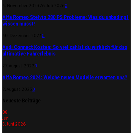
3. November 2023
26. Juli 2026
0
Alfa Romeo Stelvio 280 PS Probleme: Was du unbedingt
wissen musst!
30. Dezember 2023
0
Audi Connect Kosten: So viel zahlst du wirklich für das
ultimative Fahrerlebnis
27. August 2022
0
Alfa Romeo 2024: Welche neuen Modelle erwarten uns?
2. August 2023
0
Neueste Beiträge
08
Juni
8. Juni 2026