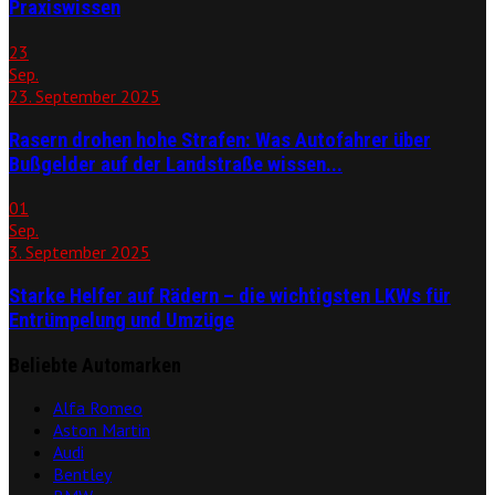
Praxiswissen
23
Sep.
23. September 2025
Rasern drohen hohe Strafen: Was Autofahrer über
Bußgelder auf der Landstraße wissen...
01
Sep.
3. September 2025
Starke Helfer auf Rädern – die wichtigsten LKWs für
Entrümpelung und Umzüge
Beliebte Automarken
Alfa Romeo
Aston Martin
Audi
Bentley