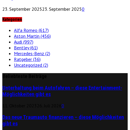
23. September 2025
23. September 2025
0
Kategorien
Alfa Romeo
(617)
Aston Martin
(456)
Audi
(997)
Bentley
(61)
Mercedes-Benz
(2)
Ratgeber
(36)
Uncategorized
(2)
Beliebteste Beiträge
Unterhaltung beim Autofahren – diese Entertainment-
Möglichkeiten gibt es
11. Oktober 2023
26. Juli 2026
0
Das neue Traumauto finanzieren – diese Möglichkeiten
gibt es