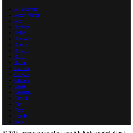
Alfa Romeo
Aston Martin
Audi
Bentley
BMW
Borgward
Brabus
Bugatti
Buick
Byton
Cadillac
Chrysler
Citroën
Dacia
Daihatsu
Ferrari
Fiat
Ford
Honda
Jeep
@2023 - www.germancarfans.com. Alle Rechte vorbehalten. |