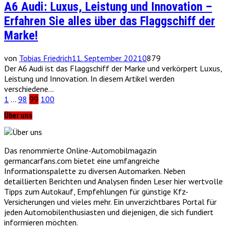
A6 Audi: Luxus, Leistung und Innovation –
Erfahren Sie alles über das Flaggschiff der
Marke!
von
Tobias Friedrich
11. September 2021
0
879
Der A6 Audi ist das Flaggschiff der Marke und verkörpert Luxus,
Leistung und Innovation. In diesem Artikel werden
verschiedene...
Seitennummerierung
1
…
98
99
100
der
Über uns
Beiträge
Das renommierte Online-Automobilmagazin
germancarfans.com bietet eine umfangreiche
Informationspalette zu diversen Automarken. Neben
detaillierten Berichten und Analysen finden Leser hier wertvolle
Tipps zum Autokauf, Empfehlungen für günstige Kfz-
Versicherungen und vieles mehr. Ein unverzichtbares Portal für
jeden Automobilenthusiasten und diejenigen, die sich fundiert
informieren möchten.