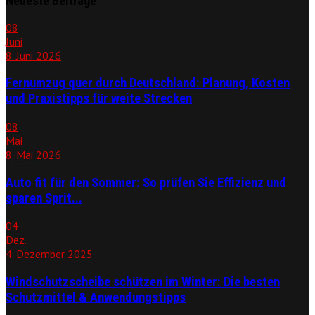
Neueste Beiträge
08
Juni
8. Juni 2026
Fernumzug quer durch Deutschland: Planung, Kosten
und Praxistipps für weite Strecken
08
Mai
8. Mai 2026
Auto fit für den Sommer: So prüfen Sie Effizienz und
sparen Sprit...
04
Dez.
4. Dezember 2025
Windschutzscheibe schützen im Winter: Die besten
Schutzmittel & Anwendungstipps