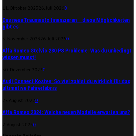
11. Oktober 2023
26. Juli 2026
0
Das neue Traumauto finanzieren – diese Möglichkeiten
gibt es
3. November 2023
26. Juli 2026
0
Alfa Romeo Stelvio 280 PS Probleme: Was du unbedingt
wissen musst!
30. Dezember 2023
0
Audi Connect Kosten: So viel zahlst du wirklich für das
ultimative Fahrerlebnis
27. August 2022
0
Alfa Romeo 2024: Welche neuen Modelle erwarten uns?
2. August 2023
0