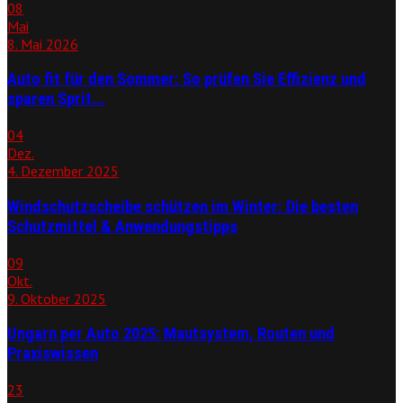
08
Mai
8. Mai 2026
Auto fit für den Sommer: So prüfen Sie Effizienz und
sparen Sprit...
04
Dez.
4. Dezember 2025
Windschutzscheibe schützen im Winter: Die besten
Schutzmittel & Anwendungstipps
09
Okt.
9. Oktober 2025
Ungarn per Auto 2025: Mautsystem, Routen und
Praxiswissen
23