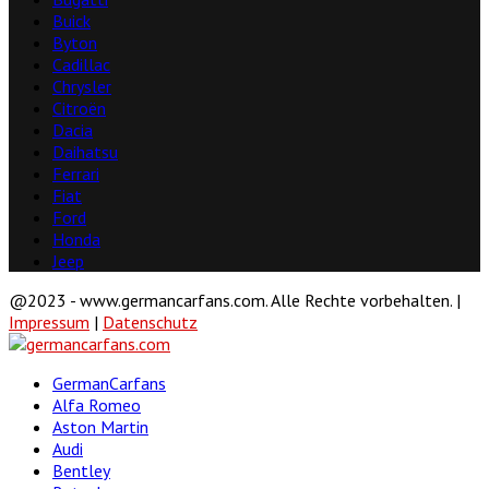
Buick
Byton
Cadillac
Chrysler
Citroën
Dacia
Daihatsu
Ferrari
Fiat
Ford
Honda
Jeep
@2023 - www.germancarfans.com. Alle Rechte vorbehalten. |
Impressum
|
Datenschutz
Facebook
Twitter
Linkedin
Youtube
GermanCarfans
Alfa Romeo
Aston Martin
Audi
Bentley