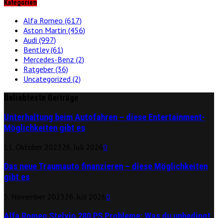
Kategorien
Alfa Romeo
(617)
Aston Martin
(456)
Audi
(997)
Bentley
(61)
Mercedes-Benz
(2)
Ratgeber
(36)
Uncategorized
(2)
Beliebteste Beiträge
Unterhaltung beim Autofahren – diese Entertainment-
Möglichkeiten gibt es
11. Oktober 2023
26. Juli 2026
0
Das neue Traumauto finanzieren – diese Möglichkeiten
gibt es
3. November 2023
26. Juli 2026
0
Alfa Romeo Stelvio 280 PS Probleme: Was du unbedingt