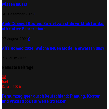
wissen musst!
30. Dezember 2023
0
Audi Connect Kosten: So viel zahlst du wirklich für das
ultimative Fahrerlebnis
27. August 2022
0
Alfa Romeo 2024: Welche neuen Modelle erwarten uns?
2. August 2023
0
Neueste Beiträge
08
Juni
8. Juni 2026
Fernumzug quer durch Deutschland: Planung, Kosten
und Praxistipps für weite Strecken