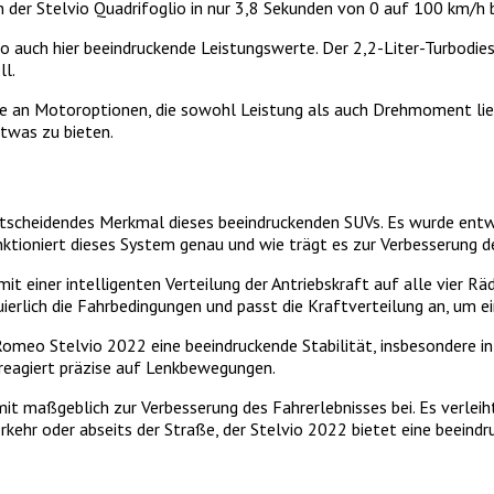
 der Stelvio Quadrifoglio in nur 3,8 Sekunden von 0 auf 100 km/h 
elvio auch hier beeindruckende Leistungswerte. Der 2,2-Liter-Tur
l.
e an Motoroptionen, die sowohl Leistung als auch Drehmoment lief
etwas zu bieten.
tscheidendes Merkmal dieses beeindruckenden SUVs. Es wurde entwic
tioniert dieses System genau und wie trägt es zur Verbesserung de
 einer intelligenten Verteilung der Antriebskraft auf alle vier Räd
erlich die Fahrbedingungen und passt die Kraftverteilung an, um e
Romeo Stelvio 2022 eine beeindruckende Stabilität, insbesondere i
 reagiert präzise auf Lenkbewegungen.
t maßgeblich zur Verbesserung des Fahrerlebnisses bei. Es verleiht
ehr oder abseits der Straße, der Stelvio 2022 bietet eine beeindruc