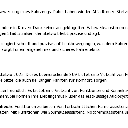
 Bewertung eines Fahrzeugs. Daher haben wir den Alfa Romeo Stelv
sondere in Kurven. Dank seiner ausgeklügelten Fahrwerksabstimmung
en Stadtstraßen, der Stelvio bleibt präzise und agil.
reagiert schnell und präzise auf Lenkbewegungen, was dem Fahrer 
 sorgt für ein angenehmes und sicheres Fahrerlebnis.
lvio 2022. Dieses beeindruckende SUV bietet eine Vielzahl von Fun
 Sitze, die auch bei langen Fahrten für Komfort sorgen.
rfreundlich. Es bietet eine Vielzahl von Funktionen und Konnekti
hr. Sie können Ihre Lieblingsmusik über das erstklassige Audiosyst
reiche Funktionen zu bieten. Von fortschrittlichen Fahrerassisten
ützen. Mit Funktionen wie Spurhalteassistent, Notbremsassistent u