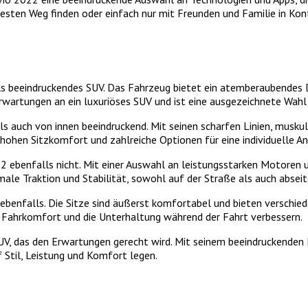
 besten Weg finden oder einfach nur mit Freunden und Familie in Ko
eeindruckendes SUV. Das Fahrzeug bietet ein atemberaubendes Des
Erwartungen an ein luxuriöses SUV und ist eine ausgezeichnete Wahl
 auch von innen beeindruckend. Mit seinen scharfen Linien, musku
hohen Sitzkomfort und zahlreiche Optionen für eine individuelle A
2 ebenfalls nicht. Mit einer Auswahl an leistungsstarken Motoren 
male Traktion und Stabilität, sowohl auf der Straße als auch absei
benfalls. Die Sitze sind äußerst komfortabel und bieten verschie
n Fahrkomfort und die Unterhaltung während der Fahrt verbessern.
V, das den Erwartungen gerecht wird. Mit seinem beeindruckenden 
f Stil, Leistung und Komfort legen.