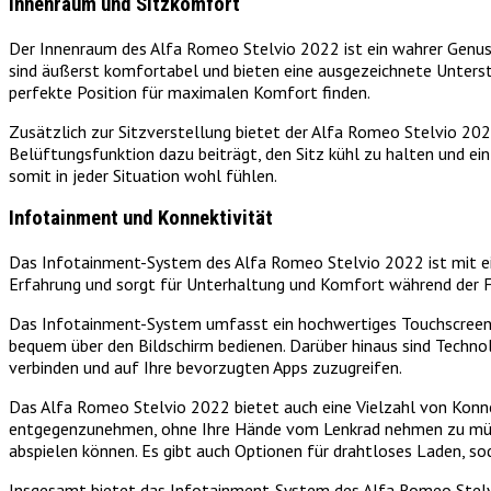
Innenraum und Sitzkomfort
Der Innenraum des Alfa Romeo Stelvio 2022 ist ein wahrer Genuss 
sind äußerst komfortabel und bieten eine ausgezeichnete Unterstü
perfekte Position für maximalen Komfort finden.
Zusätzlich zur Sitzverstellung bietet der Alfa Romeo Stelvio 202
Belüftungsfunktion dazu beiträgt, den Sitz kühl zu halten und ei
somit in jeder Situation wohl fühlen.
Infotainment und Konnektivität
Das Infotainment-System des Alfa Romeo Stelvio 2022 ist mit ei
Erfahrung und sorgt für Unterhaltung und Komfort während der F
Das Infotainment-System umfasst ein hochwertiges Touchscreen-Di
bequem über den Bildschirm bedienen. Darüber hinaus sind Technol
verbinden und auf Ihre bevorzugten Apps zuzugreifen.
Das Alfa Romeo Stelvio 2022 bietet auch eine Vielzahl von Konne
entgegenzunehmen, ohne Ihre Hände vom Lenkrad nehmen zu müsse
abspielen können. Es gibt auch Optionen für drahtloses Laden, 
Insgesamt bietet das Infotainment-System des Alfa Romeo Stelvi