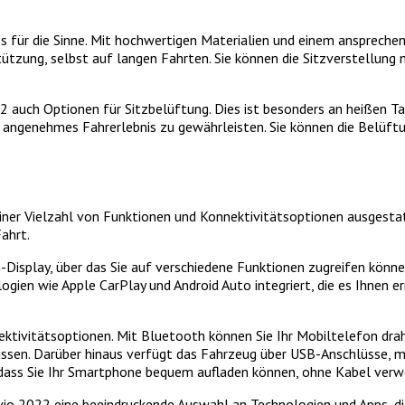
für die Sinne. Mit hochwertigen Materialien und einem ansprechende
tzung, selbst auf langen Fahrten. Sie können die Sitzverstellung n
2 auch Optionen für Sitzbelüftung. Dies ist besonders an heißen Tag
n angenehmes Fahrerlebnis zu gewährleisten. Sie können die Belüftu
ner Vielzahl von Funktionen und Konnektivitätsoptionen ausgestat
ahrt.
splay, über das Sie auf verschiedene Funktionen zugreifen können.
ogien wie Apple CarPlay und Android Auto integriert, die es Ihnen
ktivitätsoptionen. Mit Bluetooth können Sie Ihr Mobiltelefon dra
n. Darüber hinaus verfügt das Fahrzeug über USB-Anschlüsse, mit
sodass Sie Ihr Smartphone bequem aufladen können, ohne Kabel ver
o 2022 eine beeindruckende Auswahl an Technologien und Apps, die