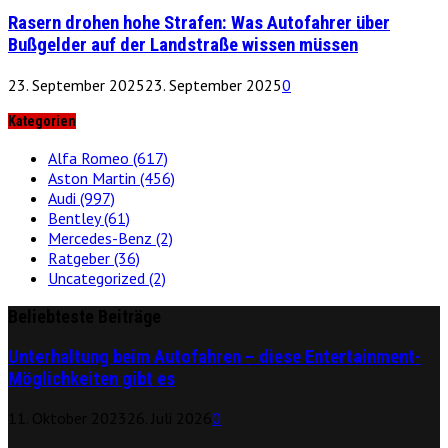
Rasern drohen hohe Strafen: Was Autofahrer über
Bußgelder auf der Landstraße wissen müssen
23. September 2025
23. September 2025
0
Kategorien
Alfa Romeo
(617)
Aston Martin
(456)
Audi
(997)
Bentley
(61)
Mercedes-Benz
(2)
Ratgeber
(36)
Uncategorized
(2)
Beliebteste Beiträge
Unterhaltung beim Autofahren – diese Entertainment-
Möglichkeiten gibt es
11. Oktober 2023
26. Juli 2026
0