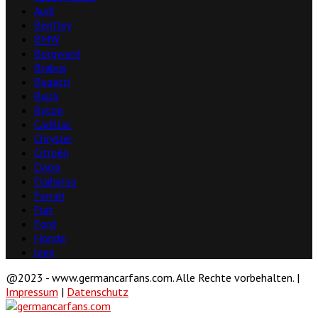
Audi
Bentley
BMW
Borgward
Brabus
Bugatti
Buick
Byton
Cadillac
Chrysler
Citroën
Dacia
Daihatsu
Ferrari
Fiat
Ford
Honda
Jeep
@2023 - www.germancarfans.com. Alle Rechte vorbehalten. |
Impressum
|
Datenschutz