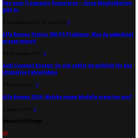
Das neue Traumauto finanzieren – diese Möglichkeiten
gibt es
3. November 2023
26. Juli 2026
0
Alfa Romeo Stelvio 280 PS Probleme: Was du unbedingt
wissen musst!
30. Dezember 2023
0
Audi Connect Kosten: So viel zahlst du wirklich für das
ultimative Fahrerlebnis
27. August 2022
0
Alfa Romeo 2024: Welche neuen Modelle erwarten uns?
2. August 2023
0
Neueste Beiträge
08