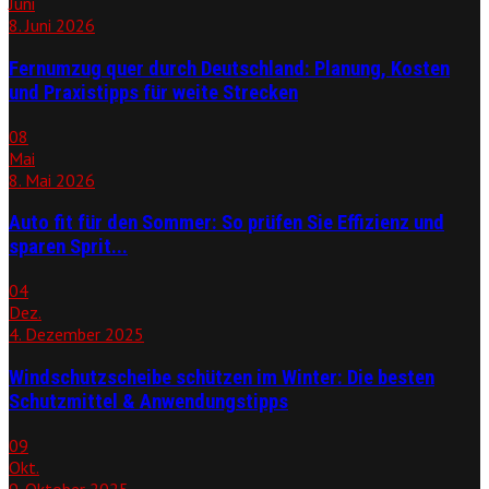
Juni
8. Juni 2026
Fernumzug quer durch Deutschland: Planung, Kosten
und Praxistipps für weite Strecken
08
Mai
8. Mai 2026
Auto fit für den Sommer: So prüfen Sie Effizienz und
sparen Sprit...
04
Dez.
4. Dezember 2025
Windschutzscheibe schützen im Winter: Die besten
Schutzmittel & Anwendungstipps
09
Okt.
9. Oktober 2025