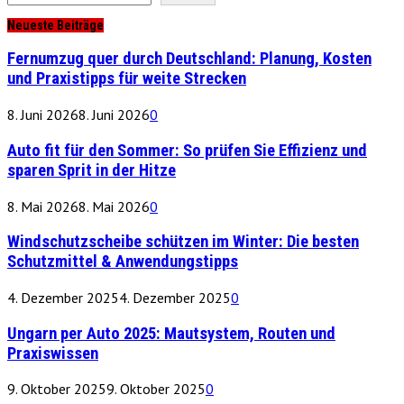
Neueste Beiträge
Fernumzug quer durch Deutschland: Planung, Kosten
und Praxistipps für weite Strecken
8. Juni 2026
8. Juni 2026
0
Auto fit für den Sommer: So prüfen Sie Effizienz und
sparen Sprit in der Hitze
8. Mai 2026
8. Mai 2026
0
Windschutzscheibe schützen im Winter: Die besten
Schutzmittel & Anwendungstipps
4. Dezember 2025
4. Dezember 2025
0
Ungarn per Auto 2025: Mautsystem, Routen und
Praxiswissen
9. Oktober 2025
9. Oktober 2025
0