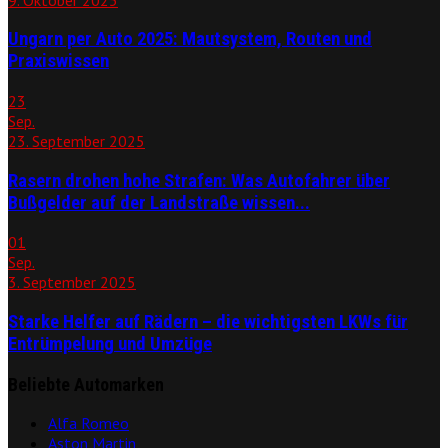
Ungarn per Auto 2025: Mautsystem, Routen und
Praxiswissen
23
Sep.
23. September 2025
Rasern drohen hohe Strafen: Was Autofahrer über
Bußgelder auf der Landstraße wissen...
01
Sep.
3. September 2025
Starke Helfer auf Rädern – die wichtigsten LKWs für
Entrümpelung und Umzüge
Beliebte Automarken
Alfa Romeo
Aston Martin