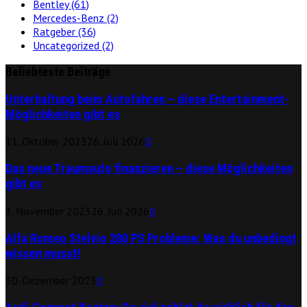
Bentley
(61)
Mercedes-Benz
(2)
Ratgeber
(36)
Uncategorized
(2)
Beliebteste Beiträge
Unterhaltung beim Autofahren – diese Entertainment-
Möglichkeiten gibt es
11. Oktober 2023
26. Juli 2026
0
Das neue Traumauto finanzieren – diese Möglichkeiten
gibt es
3. November 2023
26. Juli 2026
0
Alfa Romeo Stelvio 280 PS Probleme: Was du unbedingt
wissen musst!
30. Dezember 2023
0