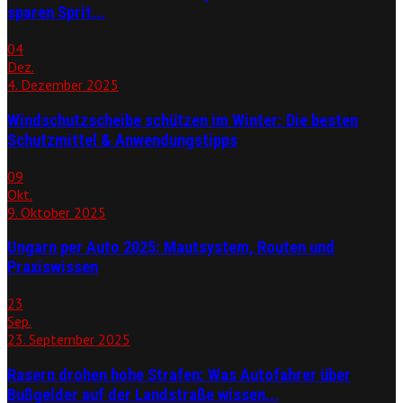
sparen Sprit...
04
Dez.
4. Dezember 2025
Windschutzscheibe schützen im Winter: Die besten
Schutzmittel & Anwendungstipps
09
Okt.
9. Oktober 2025
Ungarn per Auto 2025: Mautsystem, Routen und
Praxiswissen
23
Sep.
23. September 2025
Rasern drohen hohe Strafen: Was Autofahrer über
Bußgelder auf der Landstraße wissen...