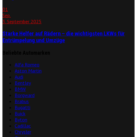
01
Sep.
3. September 2025
Starke Helfer auf Rädern – die wichtigsten LKWs für
Entrümpelung und Umzüge
Beliebte Automarken
Alfa Romeo
Aston Martin
Audi
Bentley
BMW
Borgward
Brabus
Bugatti
Buick
Byton
Cadillac
Chrysler