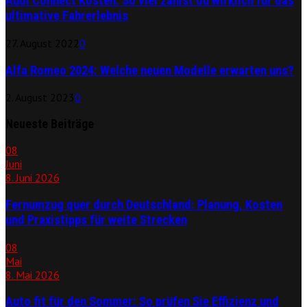
Audi Connect Kosten: So viel zahlst du wirklich für das
ultimative Fahrerlebnis
27. August 2022
0
Alfa Romeo 2024: Welche neuen Modelle erwarten uns?
2. August 2023
0
Neueste Beiträge
08
Juni
8. Juni 2026
Fernumzug quer durch Deutschland: Planung, Kosten
und Praxistipps für weite Strecken
08
Mai
8. Mai 2026
Auto fit für den Sommer: So prüfen Sie Effizienz und