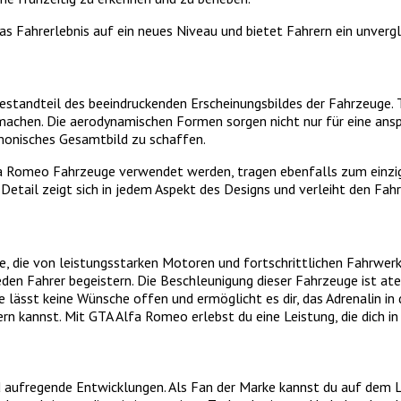
s Fahrerlebnis auf ein neues Niveau und bietet Fahrern ein unvergl
tandteil des beeindruckenden Erscheinungsbildes der Fahrzeuge. T
machen. Die aerodynamischen Formen sorgen nicht nur für eine ans
rmonisches Gesamtbild zu schaffen.
lfa Romeo Fahrzeuge verwendet werden, tragen ebenfalls zum einzi
Detail zeigt sich in jedem Aspekt des Designs und verleiht den Fahr
e, die von leistungsstarken Motoren und fortschrittlichen Fahrwe
jeden Fahrer begeistern. Die Beschleunigung dieser Fahrzeuge ist 
lässt keine Wünsche offen und ermöglicht es dir, das Adrenalin in 
rn kannst. Mit GTA Alfa Romeo erlebst du eine Leistung, die dich in
 aufregende Entwicklungen. Als Fan der Marke kannst du auf dem 