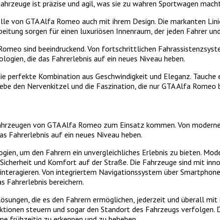
ahrzeuge ist präzise und agil, was sie zu wahren Sportwagen macht
lle von GTA Alfa Romeo auch mit ihrem Design. Die markanten Lin
eitung sorgen für einen luxuriösen Innenraum, der jeden Fahrer und
Romeo sind beeindruckend. Von fortschrittlichen Fahrassistenzsyst
ogien, die das Fahrerlebnis auf ein neues Niveau heben.
 perfekte Kombination aus Geschwindigkeit und Eleganz. Tauche ein
rlebe den Nervenkitzel und die Faszination, die nur GTA Alfa Romeo 
en Fahrzeugen von GTA Alfa Romeo zum Einsatz kommen. Von moderne
as Fahrerlebnis auf ein neues Niveau heben.
ogien, um den Fahrern ein unvergleichliches Erlebnis zu bieten. Mo
herheit und Komfort auf der Straße. Die Fahrzeuge sind mit inno
u interagieren. Von integriertem Navigationssystem über Smartphone
s Fahrerlebnis bereichern.
ösungen, die es den Fahrern ermöglichen, jederzeit und überall mi
ktionen steuern und sogar den Standort des Fahrzeugs verfolgen. 
me frühzeitig zu erkennen und zu beheben.