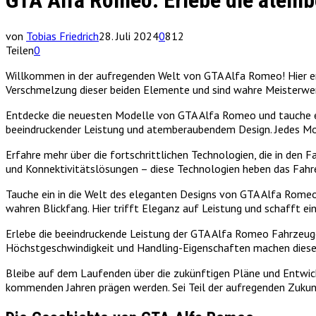
GTA Alfa Romeo: Erlebe die atem
von
Tobias Friedrich
28. Juli 2024
0
812
Teilen
0
Willkommen in der aufregenden Welt von GTA Alfa Romeo! Hier er
Verschmelzung dieser beiden Elemente und sind wahre Meisterwer
Entdecke die neuesten Modelle von GTA Alfa Romeo und tauche ein
beeindruckender Leistung und atemberaubendem Design. Jedes Mode
Erfahre mehr über die fortschrittlichen Technologien, die in d
und Konnektivitätslösungen – diese Technologien heben das Fahre
Tauche ein in die Welt des eleganten Designs von GTA Alfa Rom
wahren Blickfang. Hier trifft Eleganz auf Leistung und schafft ein
Erlebe die beeindruckende Leistung der GTA Alfa Romeo Fahrzeuge
Höchstgeschwindigkeit und Handling-Eigenschaften machen diese 
Bleibe auf dem Laufenden über die zukünftigen Pläne und Entwick
kommenden Jahren prägen werden. Sei Teil der aufregenden Zuku