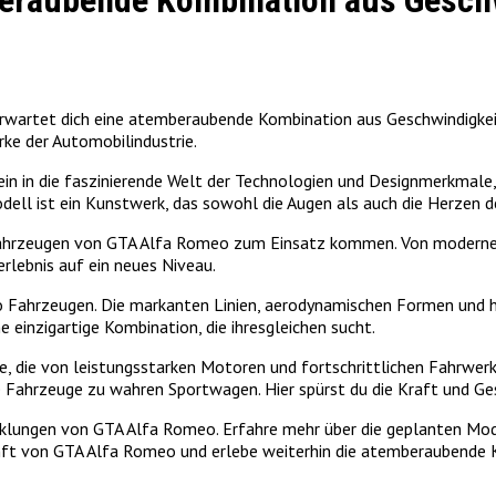
beraubende Kombination aus Gesch
wartet dich eine atemberaubende Kombination aus Geschwindigkeit 
ke der Automobilindustrie.
 in die faszinierende Welt der Technologien und Designmerkmale, 
ll ist ein Kunstwerk, das sowohl die Augen als auch die Herzen d
en Fahrzeugen von GTA Alfa Romeo zum Einsatz kommen. Von moderne
rlebnis auf ein neues Niveau.
eo Fahrzeugen. Die markanten Linien, aerodynamischen Formen und 
e einzigartige Kombination, die ihresgleichen sucht.
, die von leistungsstarken Motoren und fortschrittlichen Fahrwer
Fahrzeuge zu wahren Sportwagen. Hier spürst du die Kraft und Ges
lungen von GTA Alfa Romeo. Erfahre mehr über die geplanten Model
nft von GTA Alfa Romeo und erlebe weiterhin die atemberaubende 