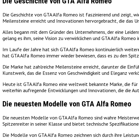
Die Geschichte von GTA Alfa Romeo
Die Geschichte von GTA Alfa Romeo ist faszinierend und zeigt, w
Meilensteine erreicht und Innovationen hervorgebracht, die das
Alles begann mit dem Gründer des Unternehmens, der eine Leiden
gelang es ihm, seine Vision zu verwirklichen und GTA Alfa Romeo i
Im Laufe der Jahre hat sich GTA Alfa Romeo kontinuierlich weite
hat GTA Alfa Romeo immer wieder bewiesen, dass es zu den Spitz
Die Marke hat zahlreiche Meilensteine erreicht, darunter die Einf
Kunstwerk, das die Essenz von Geschwindigkeit und Eleganz verkö
Heute ist GTA Alfa Romeo eine weltweit bekannte Marke, die für 
weiterhin aufregende Entwicklungen und Innovationen, die die Au
Die neuesten Modelle von GTA Alfa Romeo
Die neuesten Modelle von GTA Alfa Romeo sind wahre Meisterwerke
Spitzenreiter in seiner Klasse und bietet technische Spezifikation
Die Modelle von GTA Alfa Romeo zeichnen sich durch ihre Leistun