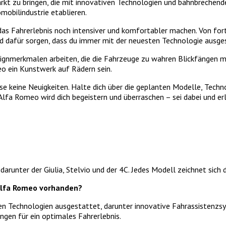
kt zu bringen, die mit innovativen Technologien und bahnbrechend
mobilindustrie etablieren.
das Fahrerlebnis noch intensiver und komfortabler machen. Von fort
 dafür sorgen, dass du immer mit der neuesten Technologie ausges
ignmerkmalen arbeiten, die die Fahrzeuge zu wahren Blickfängen 
o ein Kunstwerk auf Rädern sein.
e keine Neuigkeiten. Halte dich über die geplanten Modelle, Tech
lfa Romeo wird dich begeistern und überraschen – sei dabei und e
arunter der Giulia, Stelvio und der 4C. Jedes Modell zeichnet sich 
Alfa Romeo vorhanden?
hen Technologien ausgestattet, darunter innovative Fahrassisten
gen für ein optimales Fahrerlebnis.