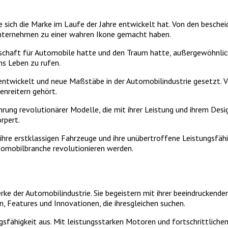
ie sich die Marke im Laufe der Jahre entwickelt hat. Von den besc
 Unternehmen zu einer wahren Ikone gemacht haben.
schaft für Automobile hatte und den Traum hatte, außergewöhnlich
ns Leben zu rufen.
rentwickelt und neue Maßstäbe in der Automobilindustrie gesetzt. 
enreitern gehört.
ührung revolutionärer Modelle, die mit ihrer Leistung und ihrem Des
rpert.
ihre erstklassigen Fahrzeuge und ihre unübertroffene Leistungsfähi
tomobilbranche revolutionieren werden.
 der Automobilindustrie. Sie begeistern mit ihrer beeindruckende
en, Features und Innovationen, die ihresgleichen suchen.
gsfähigkeit aus. Mit leistungsstarken Motoren und fortschrittliche