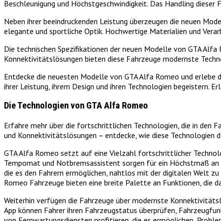
Beschleunigung und Höchstgeschwindigkeit. Das Handling dieser F
Neben ihrer beeindruckenden Leistung überzeugen die neuen Mode
elegante und sportliche Optik. Hochwertige Materialien und Verarb
Die technischen Spezifikationen der neuen Modelle von GTA Alfa 
Konnektivitätslösungen bieten diese Fahrzeuge modernste Technol
Entdecke die neuesten Modelle von GTA Alfa Romeo und erlebe die
ihrer Leistung, ihrem Design und ihren Technologien begeistern. E
Die Technologien von GTA Alfa Romeo
Erfahre mehr über die fortschrittlichen Technologien, die in d
und Konnektivitätslösungen – entdecke, wie diese Technologien d
GTA Alfa Romeo setzt auf eine Vielzahl fortschrittlicher Technol
Tempomat und Notbremsassistent sorgen für ein Höchstmaß an Sic
die es den Fahrern ermöglichen, nahtlos mit der digitalen Welt z
Romeo Fahrzeuge bieten eine breite Palette an Funktionen, die da
Weiterhin verfügen die Fahrzeuge über modernste Konnektivitätsl
App können Fahrer ihren Fahrzeugstatus überprüfen, Fahrzeugfun
von Fernwartungsdiensten profitieren, die es ermöglichen, Proble