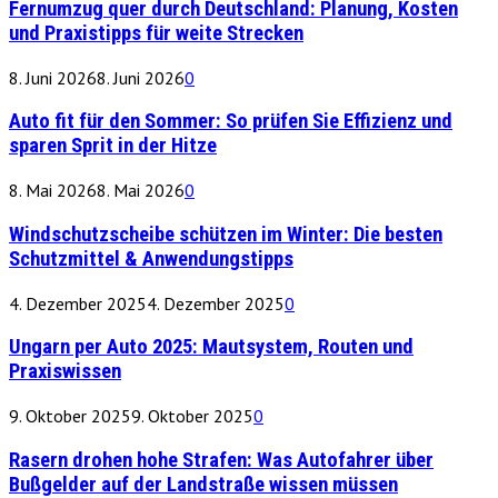
Fernumzug quer durch Deutschland: Planung, Kosten
und Praxistipps für weite Strecken
8. Juni 2026
8. Juni 2026
0
Auto fit für den Sommer: So prüfen Sie Effizienz und
sparen Sprit in der Hitze
8. Mai 2026
8. Mai 2026
0
Windschutzscheibe schützen im Winter: Die besten
Schutzmittel & Anwendungstipps
4. Dezember 2025
4. Dezember 2025
0
Ungarn per Auto 2025: Mautsystem, Routen und
Praxiswissen
9. Oktober 2025
9. Oktober 2025
0
Rasern drohen hohe Strafen: Was Autofahrer über
Bußgelder auf der Landstraße wissen müssen