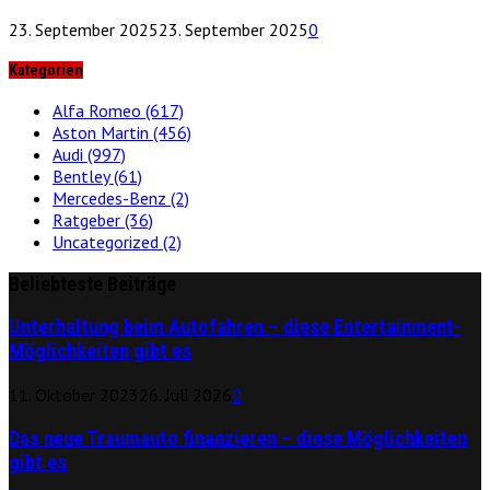
23. September 2025
23. September 2025
0
Kategorien
Alfa Romeo
(617)
Aston Martin
(456)
Audi
(997)
Bentley
(61)
Mercedes-Benz
(2)
Ratgeber
(36)
Uncategorized
(2)
Beliebteste Beiträge
Unterhaltung beim Autofahren – diese Entertainment-
Möglichkeiten gibt es
11. Oktober 2023
26. Juli 2026
0
Das neue Traumauto finanzieren – diese Möglichkeiten
gibt es