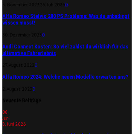
3. November 2023
26. Juli 2026
0
Alfa Romeo Stelvio 280 PS Probleme: Was du unbedingt
wissen musst!
30. Dezember 2023
0
Audi Connect Kosten: So viel zahlst du wirklich für das
ultimative Fahrerlebnis
27. August 2022
0
Alfa Romeo 2024: Welche neuen Modelle erwarten uns?
2. August 2023
0
Neueste Beiträge
08
Juni
8. Juni 2026