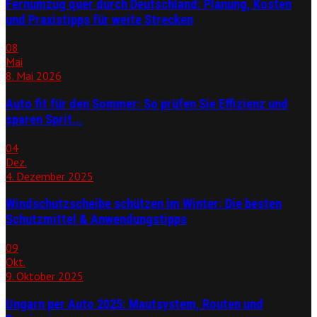
Fernumzug quer durch Deutschland: Planung, Kosten
und Praxistipps für weite Strecken
08
Mai
8. Mai 2026
Auto fit für den Sommer: So prüfen Sie Effizienz und
sparen Sprit...
04
Dez.
4. Dezember 2025
Windschutzscheibe schützen im Winter: Die besten
Schutzmittel & Anwendungstipps
09
Okt.
9. Oktober 2025
Ungarn per Auto 2025: Mautsystem, Routen und