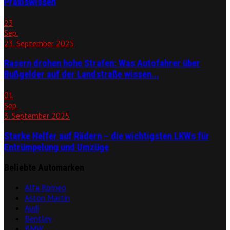
Praxiswissen
23
Sep.
23. September 2025
Rasern drohen hohe Strafen: Was Autofahrer über
Bußgelder auf der Landstraße wissen...
01
Sep.
3. September 2025
Starke Helfer auf Rädern – die wichtigsten LKWs für
Entrümpelung und Umzüge
Beliebte Automarken
Alfa Romeo
Aston Martin
Audi
Bentley
BMW