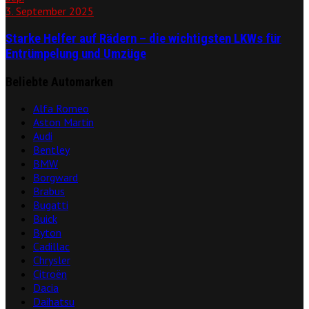
3. September 2025
Starke Helfer auf Rädern – die wichtigsten LKWs für
Entrümpelung und Umzüge
Beliebte Automarken
Alfa Romeo
Aston Martin
Audi
Bentley
BMW
Borgward
Brabus
Bugatti
Buick
Byton
Cadillac
Chrysler
Citroën
Dacia
Daihatsu