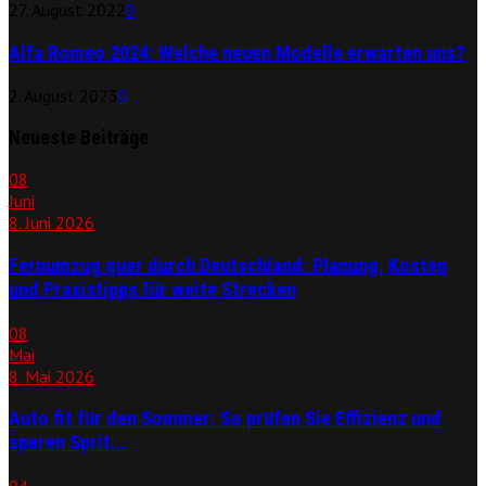
27. August 2022
0
Alfa Romeo 2024: Welche neuen Modelle erwarten uns?
2. August 2023
0
Neueste Beiträge
08
Juni
8. Juni 2026
Fernumzug quer durch Deutschland: Planung, Kosten
und Praxistipps für weite Strecken
08
Mai
8. Mai 2026
Auto fit für den Sommer: So prüfen Sie Effizienz und
sparen Sprit...