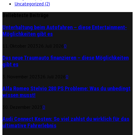
Uncategorized
(2)
Beliebteste Beiträge
Unterhaltung beim Autofahren – diese Entertainment-
Möglichkeiten gibt es
11. Oktober 2023
26. Juli 2026
0
Das neue Traumauto finanzieren – diese Möglichkeiten
gibt es
3. November 2023
26. Juli 2026
0
Alfa Romeo Stelvio 280 PS Probleme: Was du unbedingt
wissen musst!
30. Dezember 2023
0
Audi Connect Kosten: So viel zahlst du wirklich für das
ultimative Fahrerlebnis