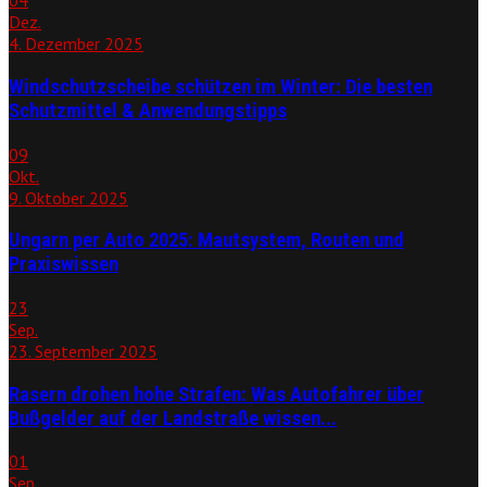
04
Dez.
4. Dezember 2025
Windschutzscheibe schützen im Winter: Die besten
Schutzmittel & Anwendungstipps
09
Okt.
9. Oktober 2025
Ungarn per Auto 2025: Mautsystem, Routen und
Praxiswissen
23
Sep.
23. September 2025
Rasern drohen hohe Strafen: Was Autofahrer über
Bußgelder auf der Landstraße wissen...
01
Sep.