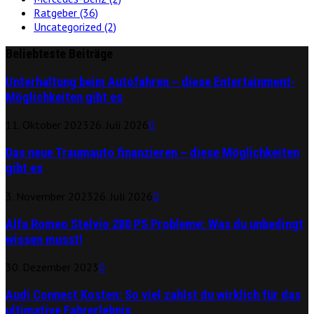
Ratgeber
(36)
Uncategorized
(2)
Beliebteste Beiträge
Unterhaltung beim Autofahren – diese Entertainment-
Möglichkeiten gibt es
11. Oktober 2023
26. Juli 2026
0
Das neue Traumauto finanzieren – diese Möglichkeiten
gibt es
3. November 2023
26. Juli 2026
0
Alfa Romeo Stelvio 280 PS Probleme: Was du unbedingt
wissen musst!
30. Dezember 2023
0
Audi Connect Kosten: So viel zahlst du wirklich für das
ultimative Fahrerlebnis