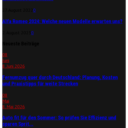
27. August 2022
0
Alfa Romeo 2024: Welche neuen Modelle erwarten uns?
2. August 2023
0
Neueste Beiträge
08
Juni
8. Juni 2026
Fernumzug quer durch Deutschland: Planung, Kosten
und Praxistipps für weite Strecken
08
Mai
8. Mai 2026
Auto fit für den Sommer: So prüfen Sie Effizienz und
sparen Sprit...