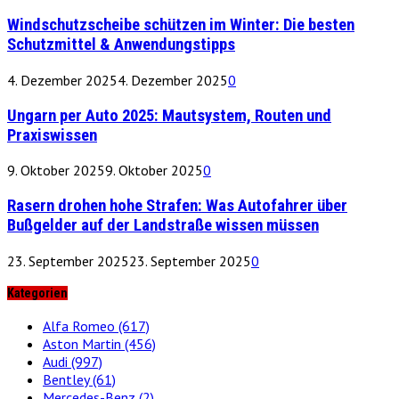
Windschutzscheibe schützen im Winter: Die besten
Schutzmittel & Anwendungstipps
4. Dezember 2025
4. Dezember 2025
0
Ungarn per Auto 2025: Mautsystem, Routen und
Praxiswissen
9. Oktober 2025
9. Oktober 2025
0
Rasern drohen hohe Strafen: Was Autofahrer über
Bußgelder auf der Landstraße wissen müssen
23. September 2025
23. September 2025
0
Kategorien
Alfa Romeo
(617)
Aston Martin
(456)
Audi
(997)
Bentley
(61)
Mercedes-Benz
(2)