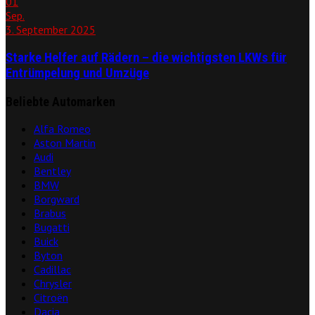
01
Sep.
3. September 2025
Starke Helfer auf Rädern – die wichtigsten LKWs für
Entrümpelung und Umzüge
Beliebte Automarken
Alfa Romeo
Aston Martin
Audi
Bentley
BMW
Borgward
Brabus
Bugatti
Buick
Byton
Cadillac
Chrysler
Citroën
Dacia