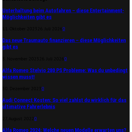
Unterhaltung beim Autofahren – diese Entertainment-
Möglichkeiten gibt es
11. Oktober 2023
26. Juli 2026
0
Das neue Traumauto finanzieren – diese Möglichkeiten
gibt es
3. November 2023
26. Juli 2026
0
Alfa Romeo Stelvio 280 PS Probleme: Was du unbedingt
wissen musst!
30. Dezember 2023
0
Audi Connect Kosten: So viel zahlst du wirklich für das
ultimative Fahrerlebnis
27. August 2022
0
Alfa Romeo 2024: Welche neuen Modelle erwarten uns?