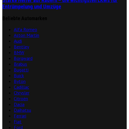
Starke Helfer auf Rädern – die wichtigsten LKWs für
Entrümpelung und Umzüge
Beliebte Automarken
Alfa Romeo
Aston Martin
Audi
Bentley
BMW
Borgward
Brabus
Bugatti
Buick
Byton
Cadillac
Chrysler
Citroën
Dacia
Daihatsu
Ferrari
Fiat
Ford