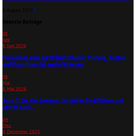
2. August 2023
0
Neueste Beiträge
08
Juni
8. Juni 2026
Fernumzug quer durch Deutschland: Planung, Kosten
und Praxistipps für weite Strecken
08
Mai
8. Mai 2026
Auto fit für den Sommer: So prüfen Sie Effizienz und
sparen Sprit...
04
Dez.
4. Dezember 2025