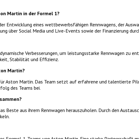
on Martin in der Formel 1?
uf der Entwicklung eines wettbewerbsfähigen Rennwagens, der Auswa
ng über Social Media und Live-Events sowie der Finanzierung durc
rodynamische Verbesserungen, um leistungsstarke Rennwagen zu entw
t, Stabilität und Effizienz.
ton Martin?
für Aston Martin. Das Team setzt auf erfahrene und talentierte Pi
folg des Teams bei.
zusammen?
 das Beste aus ihrem Rennwagen herauszuholen. Durch den Austaus
keln.
g des Formel-1-Teams von Aston Martin. Eine starke Partnerschaft 