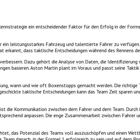
nnstrategie ein entscheidender Faktor für den Erfolg in der Forme
ber ein leistungsstarkes Fahrzeug und talentierte Fahrer zu verfüge
hat erkannt, dass taktische Entscheidungen während des Rennens d
u verbessern. Dazu gehört die Analyse von Daten, die Identifizieru
ungen basieren. Aston Martin plant im Voraus und passt seine Takt
idung, wann und wie oft Boxenstopps gemacht werden. Die richtig
 geschickte taktische Entscheidungen kann das Team Zeit sparen un
in ist die Kommunikation zwischen dem Fahrer und dem Team. Durc
entsprechend anpassen. Die enge Zusammenarbeit zwischen Fahrer u
chtet, das Potenzial des Teams voll auszuschöpfen und einen Wettb
 Team danach, in der Formel 1 erfolgreich zu sein und auf dem Po