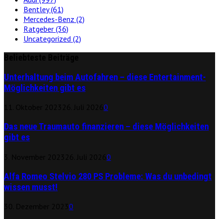
Bentley
(61)
Mercedes-Benz
(2)
Ratgeber
(36)
Uncategorized
(2)
Beliebteste Beiträge
Unterhaltung beim Autofahren – diese Entertainment-
Möglichkeiten gibt es
11. Oktober 2023
26. Juli 2026
0
Das neue Traumauto finanzieren – diese Möglichkeiten
gibt es
3. November 2023
26. Juli 2026
0
Alfa Romeo Stelvio 280 PS Probleme: Was du unbedingt
wissen musst!
30. Dezember 2023
0