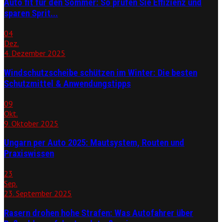
Auto fit für den Sommer: So prüfen Sie Effizienz und
sparen Sprit...
04
Dez.
4. Dezember 2025
Windschutzscheibe schützen im Winter: Die besten
Schutzmittel & Anwendungstipps
09
Okt.
9. Oktober 2025
Ungarn per Auto 2025: Mautsystem, Routen und
Praxiswissen
23
Sep.
23. September 2025
Rasern drohen hohe Strafen: Was Autofahrer über