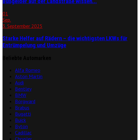
Bußgelder auf der Landstraße wissen...
01
Sep.
3. September 2025
Starke Helfer auf Rädern – die wichtigsten LKWs für
Entrümpelung und Umzüge
Beliebte Automarken
Alfa Romeo
Aston Martin
Audi
Bentley
BMW
Borgward
Brabus
Bugatti
Buick
Byton
Cadillac
Chrysler