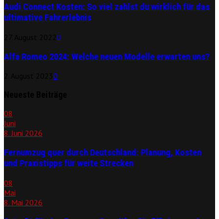
Audi Connect Kosten: So viel zahlst du wirklich für das
ultimative Fahrerlebnis
27. August 2022
0
Alfa Romeo 2024: Welche neuen Modelle erwarten uns?
2. August 2023
0
Neueste Beiträge
08
Juni
8. Juni 2026
Fernumzug quer durch Deutschland: Planung, Kosten
und Praxistipps für weite Strecken
08
Mai
8. Mai 2026