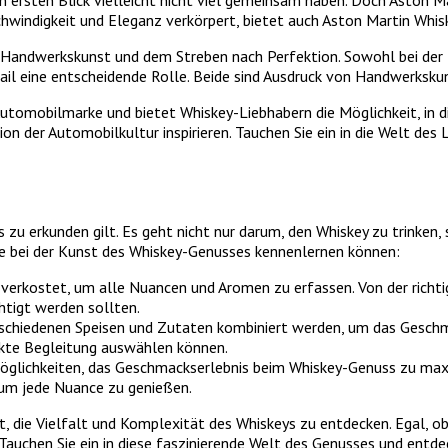
chwindigkeit und Eleganz verkörpert, bietet auch Aston Martin Whisk
r Handwerkskunst und dem Streben nach Perfektion. Sowohl bei der 
ail eine entscheidende Rolle. Beide sind Ausdruck von Handwerksku
utomobilmarke und bietet Whiskey-Liebhabern die Möglichkeit, in d
on der Automobilkultur inspirieren. Tauchen Sie ein in die Welt des
 zu erkunden gilt. Es geht nicht nur darum, den Whiskey zu trinken,
Sie bei der Kunst des Whiskey-Genusses kennenlernen können:
 verkostet, um alle Nuancen und Aromen zu erfassen. Von der richt
htigt werden sollten.
schiedenen Speisen und Zutaten kombiniert werden, um das Geschma
ekte Begleitung auswählen können.
öglichkeiten, das Geschmackserlebnis beim Whiskey-Genuss zu maxi
 um jede Nuance zu genießen.
dt, die Vielfalt und Komplexität des Whiskeys zu entdecken. Egal, o
Tauchen Sie ein in diese faszinierende Welt des Genusses und entdec