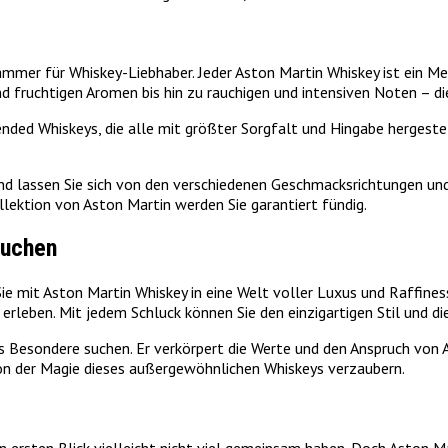
ammer für Whiskey-Liebhaber. Jeder Aston Martin Whiskey ist ein M
fruchtigen Aromen bis hin zu rauchigen und intensiven Noten – die
ded Whiskeys, die alle mit größter Sorgfalt und Hingabe hergestellt
nd lassen Sie sich von den verschiedenen Geschmacksrichtungen und
ektion von Aston Martin werden Sie garantiert fündig.
auchen
ie mit Aston Martin Whiskey in eine Welt voller Luxus und Raffiness
 erleben. Mit jedem Schluck können Sie den einzigartigen Stil und d
as Besondere suchen. Er verkörpert die Werte und den Anspruch von A
 von der Magie dieses außergewöhnlichen Whiskeys verzaubern.
 ersten Blick vielleicht nicht viel gemeinsam haben. Doch Aston Ma