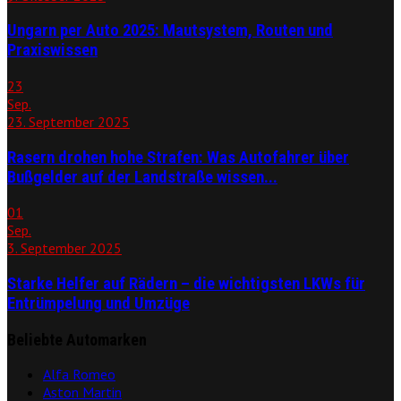
Ungarn per Auto 2025: Mautsystem, Routen und
Praxiswissen
23
Sep.
23. September 2025
Rasern drohen hohe Strafen: Was Autofahrer über
Bußgelder auf der Landstraße wissen...
01
Sep.
3. September 2025
Starke Helfer auf Rädern – die wichtigsten LKWs für
Entrümpelung und Umzüge
Beliebte Automarken
Alfa Romeo
Aston Martin