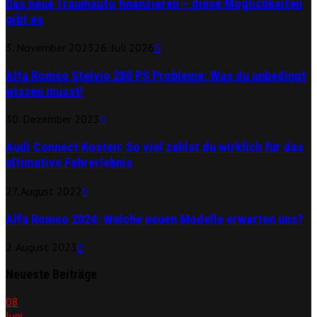
Das neue Traumauto finanzieren – diese Möglichkeiten
gibt es
3. November 2023
26. Juli 2026
0
Alfa Romeo Stelvio 280 PS Probleme: Was du unbedingt
wissen musst!
30. Dezember 2023
0
Audi Connect Kosten: So viel zahlst du wirklich für das
ultimative Fahrerlebnis
27. August 2022
0
Alfa Romeo 2024: Welche neuen Modelle erwarten uns?
2. August 2023
0
Neueste Beiträge
08
Juni