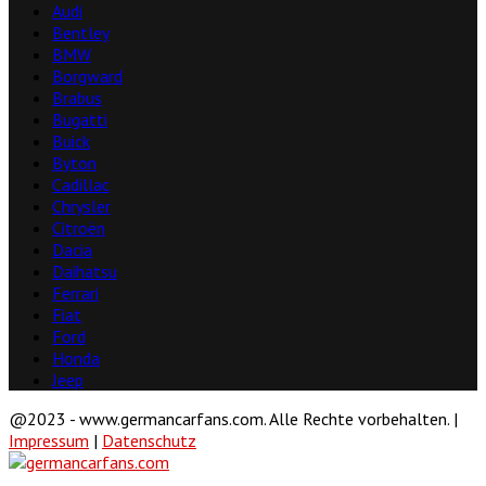
Audi
Bentley
BMW
Borgward
Brabus
Bugatti
Buick
Byton
Cadillac
Chrysler
Citroën
Dacia
Daihatsu
Ferrari
Fiat
Ford
Honda
Jeep
@2023 - www.germancarfans.com. Alle Rechte vorbehalten. |
Impressum
|
Datenschutz
Facebook
Twitter
Linkedin
Youtube