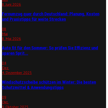
8. Juni 2026
Fernumzug quer durch Deutschland: Planung, Kosten
und Praxistipps für weite Strecken
08
Mai
8. Mai 2026
Auto fit für den Sommer: So prüfen Sie Effizienz und
sparen Sprit...
04
Dez.
4. Dezember 2025
Windschutzscheibe schützen im Winter: Die besten
Schutzmittel & Anwendungstipps
09
Okt.
9. Oktober 2025