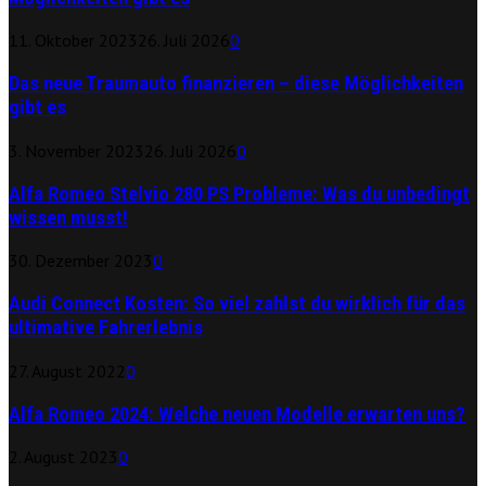
11. Oktober 2023
26. Juli 2026
0
Das neue Traumauto finanzieren – diese Möglichkeiten
gibt es
3. November 2023
26. Juli 2026
0
Alfa Romeo Stelvio 280 PS Probleme: Was du unbedingt
wissen musst!
30. Dezember 2023
0
Audi Connect Kosten: So viel zahlst du wirklich für das
ultimative Fahrerlebnis
27. August 2022
0
Alfa Romeo 2024: Welche neuen Modelle erwarten uns?
2. August 2023
0