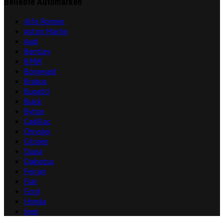
Beliebte Automarken
Alfa Romeo
Aston Martin
Audi
Bentley
BMW
Borgward
Brabus
Bugatti
Buick
Byton
Cadillac
Chrysler
Citroën
Dacia
Daihatsu
Ferrari
Fiat
Ford
Honda
Jeep