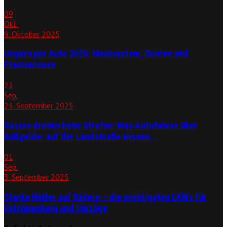
09
Okt.
9. Oktober 2025
Ungarn per Auto 2025: Mautsystem, Routen und
Praxiswissen
23
Sep.
23. September 2025
Rasern drohen hohe Strafen: Was Autofahrer über
Bußgelder auf der Landstraße wissen...
01
Sep.
3. September 2025
Starke Helfer auf Rädern – die wichtigsten LKWs für
Entrümpelung und Umzüge