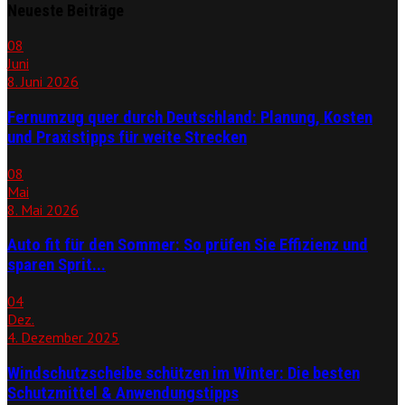
Neueste Beiträge
08
Juni
8. Juni 2026
Fernumzug quer durch Deutschland: Planung, Kosten
und Praxistipps für weite Strecken
08
Mai
8. Mai 2026
Auto fit für den Sommer: So prüfen Sie Effizienz und
sparen Sprit...
04
Dez.
4. Dezember 2025
Windschutzscheibe schützen im Winter: Die besten
Schutzmittel & Anwendungstipps