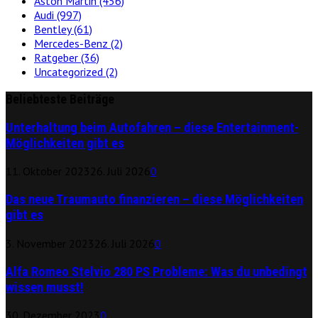
Aston Martin
(456)
Audi
(997)
Bentley
(61)
Mercedes-Benz
(2)
Ratgeber
(36)
Uncategorized
(2)
Beliebteste Beiträge
Unterhaltung beim Autofahren – diese Entertainment-
Möglichkeiten gibt es
11. Oktober 2023
26. Juli 2026
0
Das neue Traumauto finanzieren – diese Möglichkeiten
gibt es
3. November 2023
26. Juli 2026
0
Alfa Romeo Stelvio 280 PS Probleme: Was du unbedingt
wissen musst!
30. Dezember 2023
0