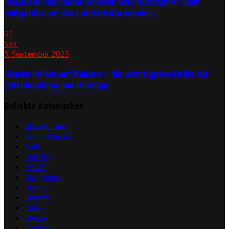
Rasern drohen hohe Strafen: Was Autofahrer über
Bußgelder auf der Landstraße wissen...
01
Sep.
3. September 2025
Starke Helfer auf Rädern – die wichtigsten LKWs für
Entrümpelung und Umzüge
Beliebte Automarken
Alfa Romeo
Aston Martin
Audi
Bentley
BMW
Borgward
Brabus
Bugatti
Buick
Byton
Cadillac