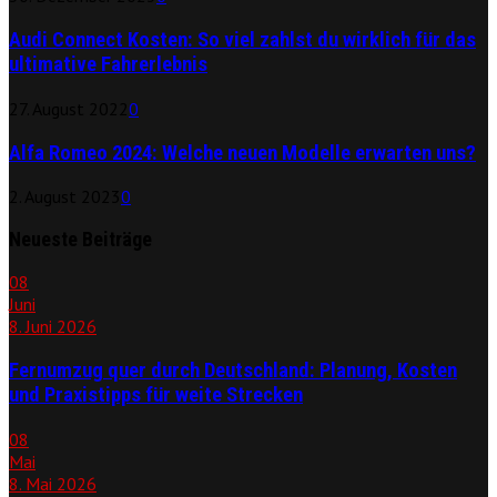
Audi Connect Kosten: So viel zahlst du wirklich für das
ultimative Fahrerlebnis
27. August 2022
0
Alfa Romeo 2024: Welche neuen Modelle erwarten uns?
2. August 2023
0
Neueste Beiträge
08
Juni
8. Juni 2026
Fernumzug quer durch Deutschland: Planung, Kosten
und Praxistipps für weite Strecken
08
Mai
8. Mai 2026