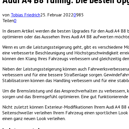
Audi A4 B8 Tuning: Die besten Up
von
Tobias Friedrich
25. Februar 2022
0
985
Teilen
0
In diesem Artikel werden die besten Upgrades für den Audi A4 B8 
optimieren oder das Aussehen Ihres Audi A4 B8 aufwerten möchten,
Wenn es um die Leistungssteigerung geht, gibt es verschiedene Mö
eine verbesserte Beschleunigung und Höchstgeschwindigkeit errei
können den Klang Ihres Fahrzeugs verbessern und gleichzeitig den
Neben der Leistungssteigerung können auch Fahrwerksverbesserun
verbessern und für eine bessere Straßenlage sorgen. Gewindefahrw
Stabilisatoren können das Handling verbessern und für eine stabil
Um die Bremsleistung und das Ansprechverhalten zu verbessern, 
sorgen und das Bremsgefühl optimieren. Eine gut funktionierende B
Nicht zuletzt können Exterieur-Modifikationen Ihrem Audi A4 B8 e
Seitenschweller verleihen Ihrem Fahrzeug einen sportlichen Look
einen ganz neuen Look verleihen.