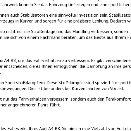
fahrwerk können Sie das Fahrzeug tieferlegen und eine sportlicher
auch Stabilisatoren eine sinnvolle Investition sein. Stabilisator
hrzeugs in Kurven und sorgen für eine präzisere Lenkung. Dadurch w
so nicht nur die Straßenlage und das Handling verbessern, sondern 
sen Sie sich von einem Fachmann beraten, um das Beste aus Ihrem 
di A4 B8, um das Fahrverhalten zu verbessern. Es gibt verschiede
r entscheiden, die es Ihnen ermöglichen, die Dämpfung an Ihre per
.
n Sportstoßdämpfern. Diese Stoßdämpfer sind speziell für sportli
nkbewegungen. Dies ist besonders bei Kurvenfahrten von Vorteil.
ht nur das Fahrverhalten verbessern, sondern auch den Fahrkomfo
iner angenehmeren Fahrt führt.
es Fahrwerks Ihres Audi A4 B8. Sie bieten eine Vielzahl von Vorteil