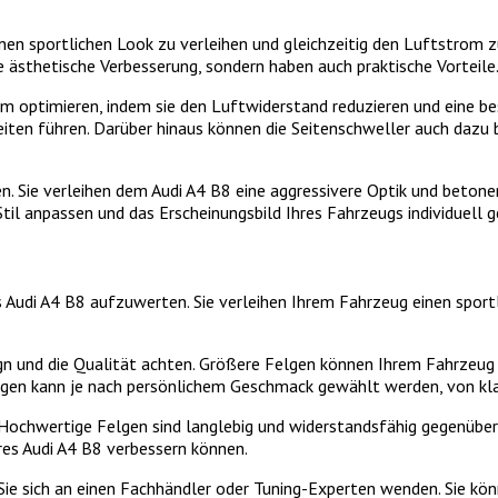
nen sportlichen Look zu verleihen und gleichzeitig den Luftstrom z
e ästhetische Verbesserung, sondern haben auch praktische Vorteile
optimieren, indem sie den Luftwiderstand reduzieren und eine bes
eiten führen. Darüber hinaus können die Seitenschweller auch dazu
hen. Sie verleihen dem Audi A4 B8 eine aggressivere Optik und betone
Stil anpassen und das Erscheinungsbild Ihres Fahrzeugs individuell g
s Audi A4 B8 aufzuwerten. Sie verleihen Ihrem Fahrzeug einen sport
ign und die Qualität achten. Größere Felgen können Ihrem Fahrzeug 
elgen kann je nach persönlichem Geschmack gewählt werden, von kla
en. Hochwertige Felgen sind langlebig und widerstandsfähig gegenübe
res Audi A4 B8 verbessern können.
n Sie sich an einen Fachhändler oder Tuning-Experten wenden. Sie k