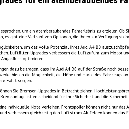
grades für ein atemberaubendes Fa
besprochen, um ein atemberaubendes Fahrerlebnis zu erzielen. Ob Si
 es gibt eine Vielzahl von Optionen, die Ihnen zur Verfügung steh
glichkeiten, um das volle Potenzial Ihres Audi A4 B8 auszuschöpfe
chen. Luftfilter-Upgrades verbessern die Luftzufuhr zum Motor und
 Abgasfluss optimieren.
gen dazu beitragen, dass Ihr Audi A4 B8 auf der Straße noch bes
erke bieten die Möglichkeit, die Höhe und Härte des Fahrzeugs anz
ere Fahrt sorgen.
können Sie Bremsen-Upgrades in Betracht ziehen. Hochleistungsbre
remsanlage ist entscheidend für Ihre Sicherheit und die Sicherheit
ine individuelle Note verleihen. Frontspoiler können nicht nur das
 und verbessern gleichzeitig den Luftstrom. Alufelgen können das 