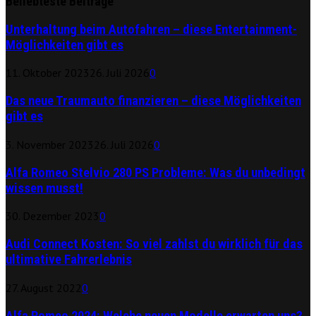
Beliebteste Beiträge
Unterhaltung beim Autofahren – diese Entertainment-
Möglichkeiten gibt es
11. Oktober 2023
26. Juli 2026
0
Das neue Traumauto finanzieren – diese Möglichkeiten
gibt es
3. November 2023
26. Juli 2026
0
Alfa Romeo Stelvio 280 PS Probleme: Was du unbedingt
wissen musst!
30. Dezember 2023
0
Audi Connect Kosten: So viel zahlst du wirklich für das
ultimative Fahrerlebnis
27. August 2022
0
Alfa Romeo 2024: Welche neuen Modelle erwarten uns?