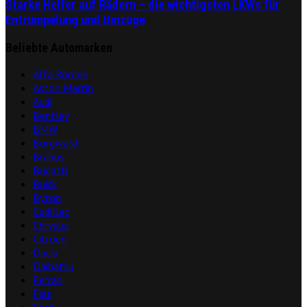
Starke Helfer auf Rädern – die wichtigsten LKWs für
Entrümpelung und Umzüge
Beliebte Automarken
Alfa Romeo
Aston Martin
Audi
Bentley
BMW
Borgward
Brabus
Bugatti
Buick
Byton
Cadillac
Chrysler
Citroën
Dacia
Daihatsu
Ferrari
Fiat
Ford