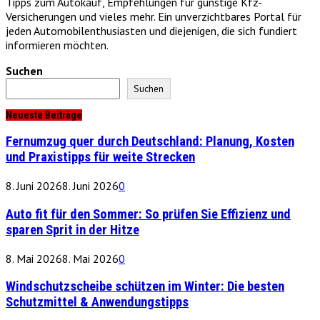
Tipps zum Autokauf, Empfehlungen für günstige Kfz-
Versicherungen und vieles mehr. Ein unverzichtbares Portal für
jeden Automobilenthusiasten und diejenigen, die sich fundiert
informieren möchten.
Suchen
Suchen
Neueste Beiträge
Fernumzug quer durch Deutschland: Planung, Kosten
und Praxistipps für weite Strecken
8. Juni 2026
8. Juni 2026
0
Auto fit für den Sommer: So prüfen Sie Effizienz und
sparen Sprit in der Hitze
8. Mai 2026
8. Mai 2026
0
Windschutzscheibe schützen im Winter: Die besten
Schutzmittel & Anwendungstipps