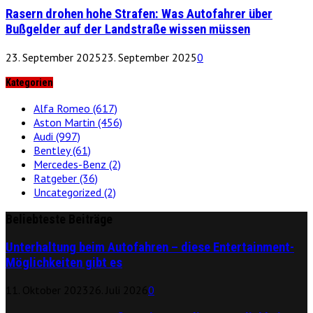
Rasern drohen hohe Strafen: Was Autofahrer über
Bußgelder auf der Landstraße wissen müssen
23. September 2025
23. September 2025
0
Kategorien
Alfa Romeo
(617)
Aston Martin
(456)
Audi
(997)
Bentley
(61)
Mercedes-Benz
(2)
Ratgeber
(36)
Uncategorized
(2)
Beliebteste Beiträge
Unterhaltung beim Autofahren – diese Entertainment-
Möglichkeiten gibt es
11. Oktober 2023
26. Juli 2026
0