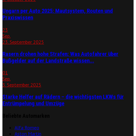
Ungarn per Auto 2025: Mautsystem, Routen und
Praxiswissen
23
Sep.
23. September 2025
Rasern drohen hohe Strafen: Was Autofahrer über
Bußgelder auf der Landstraße wissen...
01
Sep.
3. September 2025
Starke Helfer auf Rädern – die wichtigsten LKWs für
Entrümpelung und Umzüge
Beliebte Automarken
Alfa Romeo
Aston Martin