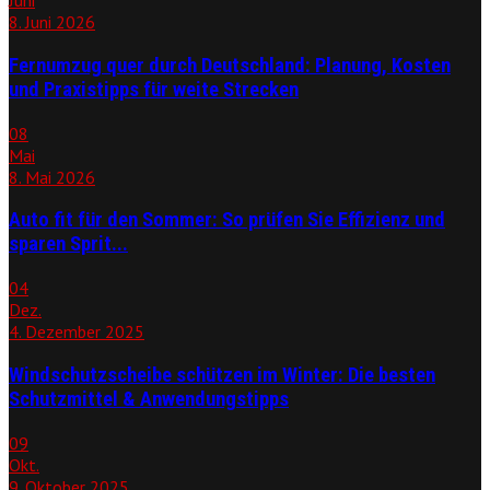
Juni
8. Juni 2026
Fernumzug quer durch Deutschland: Planung, Kosten
und Praxistipps für weite Strecken
08
Mai
8. Mai 2026
Auto fit für den Sommer: So prüfen Sie Effizienz und
sparen Sprit...
04
Dez.
4. Dezember 2025
Windschutzscheibe schützen im Winter: Die besten
Schutzmittel & Anwendungstipps
09
Okt.
9. Oktober 2025