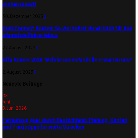
wissen musst!
30. Dezember 2023
0
Audi Connect Kosten: So viel zahlst du wirklich für das
ultimative Fahrerlebnis
27. August 2022
0
Alfa Romeo 2024: Welche neuen Modelle erwarten uns?
2. August 2023
0
Neueste Beiträge
08
Juni
8. Juni 2026
Fernumzug quer durch Deutschland: Planung, Kosten
und Praxistipps für weite Strecken