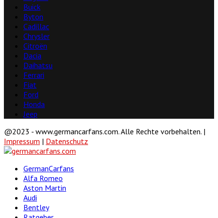
Buick
Byton
Cadillac
Chrysler
Citroën
Dacia
Daihatsu
Ferrari
Fiat
Ford
Honda
Jeep
@2023 - www.germancarfans.com. Alle Rechte vorbehalten. |
Impressum
|
Datenschutz
Facebook
Twitter
Linkedin
Youtube
GermanCarfans
Alfa Romeo
Aston Martin
Audi
Bentley
Ratgeber