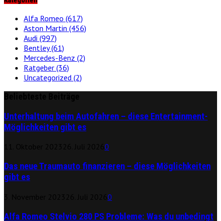
Kategorien
Alfa Romeo
(617)
Aston Martin
(456)
Audi
(997)
Bentley
(61)
Mercedes-Benz
(2)
Ratgeber
(36)
Uncategorized
(2)
Beliebteste Beiträge
Unterhaltung beim Autofahren – diese Entertainment-
Möglichkeiten gibt es
11. Oktober 2023
26. Juli 2026
0
Das neue Traumauto finanzieren – diese Möglichkeiten
gibt es
3. November 2023
26. Juli 2026
0
Alfa Romeo Stelvio 280 PS Probleme: Was du unbedingt