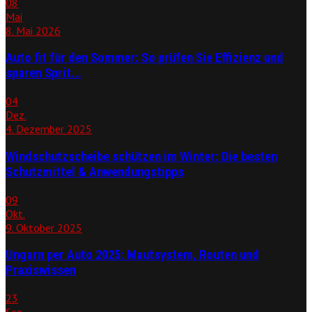
08
Mai
8. Mai 2026
Auto fit für den Sommer: So prüfen Sie Effizienz und
sparen Sprit...
04
Dez.
4. Dezember 2025
Windschutzscheibe schützen im Winter: Die besten
Schutzmittel & Anwendungstipps
09
Okt.
9. Oktober 2025
Ungarn per Auto 2025: Mautsystem, Routen und
Praxiswissen
23
Sep.