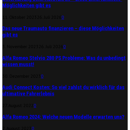
Möglichkeiten gibt es
11. Oktober 2023
26. Juli 2026
0
Das neue Traumauto finanzieren – diese Möglichkeiten
gibt es
3. November 2023
26. Juli 2026
0
Alfa Romeo Stelvio 280 PS Probleme: Was du unbedingt
wissen musst!
30. Dezember 2023
0
Audi Connect Kosten: So viel zahlst du wirklich für das
ultimative Fahrerlebnis
27. August 2022
0
Alfa Romeo 2024: Welche neuen Modelle erwarten uns?
2. August 2023
0