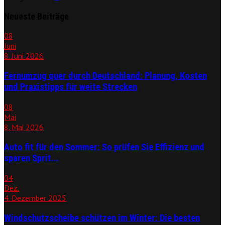
Neueste Beiträge
08
Juni
8. Juni 2026
Fernumzug quer durch Deutschland: Planung, Kosten
und Praxistipps für weite Strecken
08
Mai
8. Mai 2026
Auto fit für den Sommer: So prüfen Sie Effizienz und
sparen Sprit...
04
Dez.
4. Dezember 2025
Windschutzscheibe schützen im Winter: Die besten