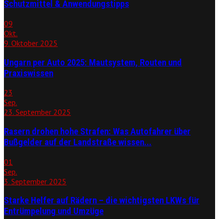
Schutzmittel & Anwendungstipps
09
Okt.
9. Oktober 2025
Ungarn per Auto 2025: Mautsystem, Routen und
Praxiswissen
23
Sep.
23. September 2025
Rasern drohen hohe Strafen: Was Autofahrer über
Bußgelder auf der Landstraße wissen...
01
Sep.
3. September 2025
Starke Helfer auf Rädern – die wichtigsten LKWs für
Entrümpelung und Umzüge