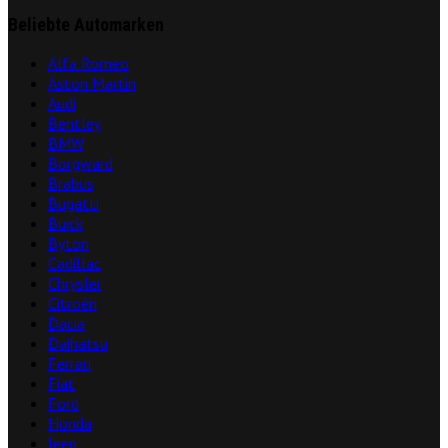
Beliebte Automarken
Alfa Romeo
Aston Martin
Audi
Bentley
BMW
Borgward
Brabus
Bugatti
Buick
Byton
Cadillac
Chrysler
Citroën
Dacia
Daihatsu
Ferrari
Fiat
Ford
Honda
Jeep