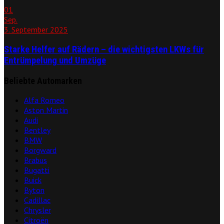
01
Sep.
3. September 2025
Starke Helfer auf Rädern – die wichtigsten LKWs für
Entrümpelung und Umzüge
Beliebte Automarken
Alfa Romeo
Aston Martin
Audi
Bentley
BMW
Borgward
Brabus
Bugatti
Buick
Byton
Cadillac
Chrysler
Citroën