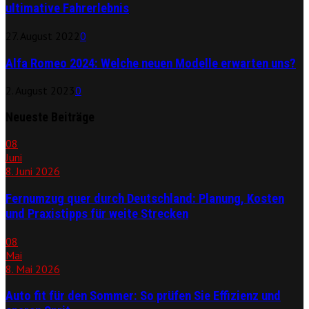
ultimative Fahrerlebnis
27. August 2022
0
Alfa Romeo 2024: Welche neuen Modelle erwarten uns?
2. August 2023
0
Neueste Beiträge
08
Juni
8. Juni 2026
Fernumzug quer durch Deutschland: Planung, Kosten
und Praxistipps für weite Strecken
08
Mai
8. Mai 2026
Auto fit für den Sommer: So prüfen Sie Effizienz und