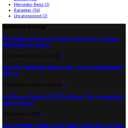
Mercedes-Benz
(2)
Ratgeber
(36)
Uncategorized
(2)
Beliebteste Beiträge
Unterhaltung beim Autofahren – diese Entertainment-
Möglichkeiten gibt es
11. Oktober 2023
26. Juli 2026
0
Das neue Traumauto finanzieren – diese Möglichkeiten
gibt es
3. November 2023
26. Juli 2026
0
Alfa Romeo Stelvio 280 PS Probleme: Was du unbedingt
wissen musst!
30. Dezember 2023
0
Audi Connect Kosten: So viel zahlst du wirklich für das