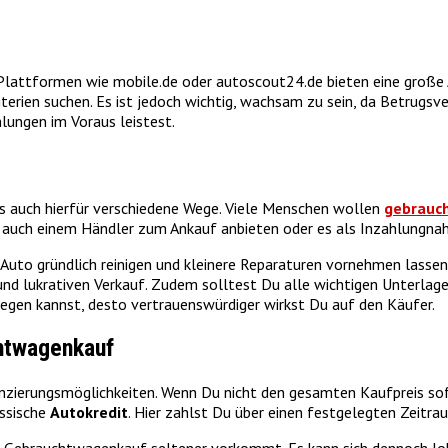
. Plattformen wie mobile.de oder autoscout24.de bieten eine groß
iterien suchen. Es ist jedoch wichtig, wachsam zu sein, da Betrugsve
lungen im Voraus leistest.
es auch hierfür verschiedene Wege. Viele Menschen wollen
gebrauch
g auch einem Händler zum Ankauf anbieten oder es als Inzahlungna
 Auto gründlich reinigen und kleinere Reparaturen vornehmen lassen
nd lukrativen Verkauf. Zudem solltest Du alle wichtigen Unterlage
rlegen kannst, desto vertrauenswürdiger wirkst Du auf den Käufer.
htwagenkauf
nzierungsmöglichkeiten. Wenn Du nicht den gesamten Kaufpreis sof
assische
Autokredit
. Hier zahlst Du über einen festgelegten Zeitra