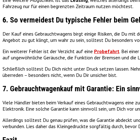
Eine weitere Möglichkeit ist das
Leasing
, welches allerdings be
Fahrzeug nur für einen begrenzten Zeitraum nutzen möchtest.
6. So vermeidest Du typische Fehler beim G
Der Kauf eines Gebrauchtwagens birgt einige Risiken, die Du mit de
Angebot zu gut klingt, um wahr zu sein, solltest Du besonders vo
Ein weiterer Fehler ist der Verzicht auf eine
Probefahrt
. Bei ein
auf ungewöhnliche Geräusche, die Funktion der Bremsen und die Le
Schließlich solltest Du Dich nicht unter Druck setzen lassen. Neh
überreden – besonders nicht, wenn Du Dir unsicher bist.
7. Gebrauchtwagenkauf mit Garantie: Ein sinn
Viele Händler bieten beim Verkauf eines Gebrauchtwagens eine z
Elektronik. Eine solche Garantie kann sinnvoll sein, um Dich vor
Allerdings solltest Du genau prüfen, was die Garantie abdeckt und
verbunden. Lies daher das Kleingedruckte sorgfältig durch, bevor 
Fazit