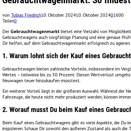
Gebrauchtwagenmarkt: So findest 
von
Tobias Friedrich
10. Oktober 2024
10. Oktober 2024
0
1600
Teilen
0
Der
Gebrauchtwagenmarkt
bietet eine Vielzahl von Möglichkei
Gebrauchtwagens auch sorgfältige Planung und eine genaue Prüfun
Dir helfen, auf dem Gebrauchtwagenmarkt erfolgreich zu agieren.
1. Warum lohnt sich der Kauf eines Gebrauc
Gebrauchtwagen bieten zahlreiche Vorteile, insbesondere im Vergle
Wertes – teilweise bis zu 30 Prozent. Diesen Wertverlust umgeh
Neuwagen teuer hinzukaufen müsstest.
Ein weiterer Vorteil liegt in der größeren Auswahl. Während der 
Fahrzeuge, die heute nicht mehr produziert werden, können im
2. Worauf musst Du beim Kauf eines Gebrauc
Beim Kauf eines Gebrauchtwagens gibt es viele Aspekte, die Du be
inspizieren. Schaue Dir sowohl den äußeren Zustand als auch die 