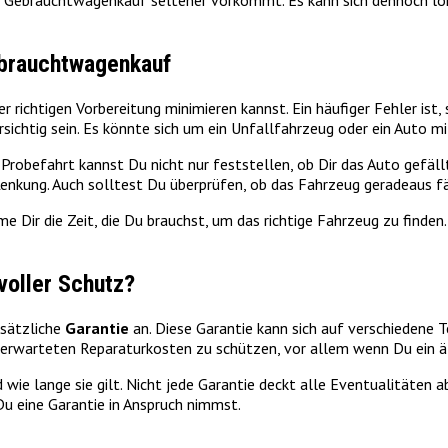
im Gebrauchtwagenkauf seltener vorkommt. Es kann sich dennoch lo
ebrauchtwagenkauf
r richtigen Vorbereitung minimieren kannst. Ein häufiger Fehler ist,
rsichtig sein. Es könnte sich um ein Unfallfahrzeug oder ein Auto 
er Probefahrt kannst Du nicht nur feststellen, ob Dir das Auto gefä
nkung. Auch solltest Du überprüfen, ob das Fahrzeug geradeaus fäh
me Dir die Zeit, die Du brauchst, um das richtige Fahrzeug zu finde
voller Schutz?
usätzliche
Garantie
an. Diese Garantie kann sich auf verschiedene T
 unerwarteten Reparaturkosten zu schützen, vor allem wenn Du ein ä
 wie lange sie gilt. Nicht jede Garantie deckt alle Eventualitäten
Du eine Garantie in Anspruch nimmst.