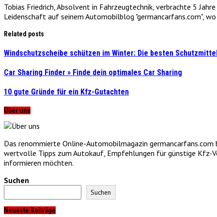
Tobias Friedrich, Absolvent in Fahrzeugtechnik, verbrachte 5 Jahr
Leidenschaft auf seinem Automobilblog "germancarfans.com", wo e
Related posts
Windschutzscheibe schützen im Winter: Die besten Schutzmitt
Car Sharing Finder » Finde dein optimales Car Sharing
10 gute Gründe für ein Kfz-Gutachten
Über uns
Das renommierte Online-Automobilmagazin germancarfans.com biet
wertvolle Tipps zum Autokauf, Empfehlungen für günstige Kfz-Vers
informieren möchten.
Suchen
Suchen
Neueste Beiträge