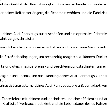
 die Qualität der Bremsflüssigkeit. Eine ausreichende und saubere B
r deiner Reifen verlängern, die Sicherheit erhöhen und die Fahrlei
l deines Audi-Fahrzeugs auszuschöpfen und ein optimales Fahrerlebn
ahrt zu gewährleisten:
hwindigkeitsbegrenzungen einzuhalten und passe deine Geschwindi
 die Straßenbedingungen, um rechtzeitig reagieren zu können. Dad
e und gleichmäßige Brems- und Beschleunigungstechniken, um eine
igkeit und Technik, um das Handling deines Audi-Fahrzeugs zu opti
ßen.
ahrassistenzsysteme deines Audi-Fahrzeugs, wie z.B. den adaptive
 Fahrerlebnis mit deinem Audi optimieren und eine effiziente und 
den Kraftstoffverbrauch reduziert und die Lebensdauer deines Fahrz