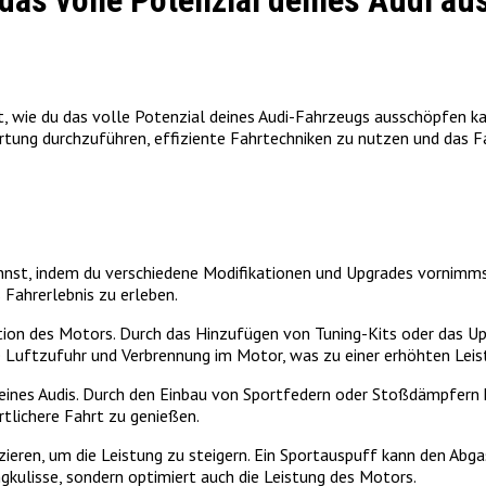
das volle Potenzial deines Audi a
llt, wie du das volle Potenzial deines Audi-Fahrzeugs ausschöpfen 
artung durchzuführen, effiziente Fahrtechniken zu nutzen und das Fa
nnst, indem du verschiedene Modifikationen und Upgrades vornimmst
Fahrerlebnis zu erleben.
kation des Motors. Durch das Hinzufügen von Tuning-Kits oder das Up
e Luftzufuhr und Verbrennung im Motor, was zu einer erhöhten Leis
deines Audis. Durch den Einbau von Sportfedern oder Stoßdämpfern k
rtlichere Fahrt zu genießen.
ieren, um die Leistung zu steigern. Ein Sportauspuff kann den Abg
ngkulisse, sondern optimiert auch die Leistung des Motors.