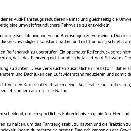
deines Audi-Fahrzeugs reduzieren kannst und gleichzeitig die Umwelt
eitig eine umweltfreundlichere Fahrweise zu entwickeln.
nd unnötige Beschleunigungen und Bremsungen zu vermeiden. Durch sa
 die Geschwindigkeit konstant halten und nicht unnötig schnell fah
n Reifendruck zu überprüfen. Ein optimaler Reifendruck sorgt nicht
chten, dass das Fahrzeug nicht unnötig belastet wird. Schweres G
zung zu achten. Diese verbrauchen zusätzlichen Treibstoff, daher s
Fenstern und Dachluken den Luftwiderstand reduzieren und somit d
icht nur den Kraftstoffverbrauch deines Audi-Fahrzeugs reduzieren
eutel, sondern auch für die Natur.
tscheidend, um ein sportliches Fahrerlebnis zu genießen. Hier sind e
urven zu halten, um das Fahrzeug stabil zu halten und die Traktion z
ndigkeit, indem du rechtzeitig bremst. Dadurch kannst du das Gewi