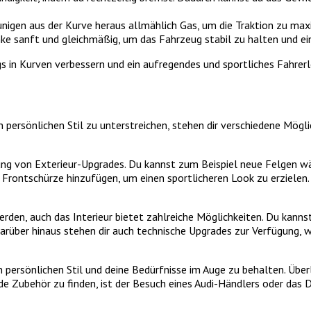
igen aus der Kurve heraus allmählich Gas, um die Traktion zu maxi
e sanft und gleichmäßig, um das Fahrzeug stabil zu halten und ei
s in Kurven verbessern und ein aufregendes und sportliches Fahrerl
 persönlichen Stil zu unterstreichen, stehen dir verschiedene Mögl
endung von Exterieur-Upgrades. Du kannst zum Beispiel neue Felgen 
e Frontschürze hinzufügen, um einen sportlicheren Look zu erzielen
werden, auch das Interieur bietet zahlreiche Möglichkeiten. Du kann
rüber hinaus stehen dir auch technische Upgrades zur Verfügung, w
en persönlichen Stil und deine Bedürfnisse im Auge zu behalten. Übe
de Zubehör zu finden, ist der Besuch eines Audi-Händlers oder das 