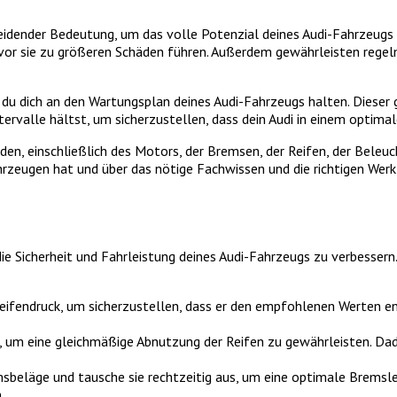
idender Bedeutung, um das volle Potenzial deines Audi-Fahrzeugs
evor sie zu größeren Schäden führen. Außerdem gewährleisten rege
 du dich an den Wartungsplan deines Audi-Fahrzeugs halten. Diese
tervalle hältst, um sicherzustellen, dass dein Audi in einem optima
en, einschließlich des Motors, der Bremsen, der Reifen, der Beleuch
hrzeugen hat und über das nötige Fachwissen und die richtigen We
e Sicherheit und Fahrleistung deines Audi-Fahrzeugs zu verbessern. 
fendruck, um sicherzustellen, dass er den empfohlenen Werten entsp
, um eine gleichmäßige Abnutzung der Reifen zu gewährleisten. Dadu
sbeläge und tausche sie rechtzeitig aus, um eine optimale Bremsl
.