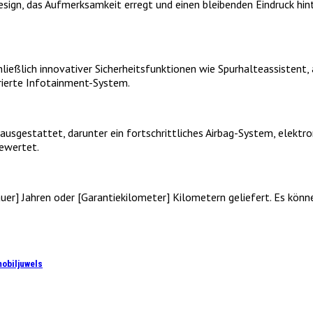
esign, das Aufmerksamkeit erregt und einen bleibenden Eindruck hin
schließlich innovativer Sicherheitsfunktionen wie Spurhalteassist
rierte Infotainment-System.
 ausgestattet, darunter ein fortschrittliches Airbag-System, elektro
ewertet.
auer] Jahren oder [Garantiekilometer] Kilometern geliefert. Es kö
mobiljuwels