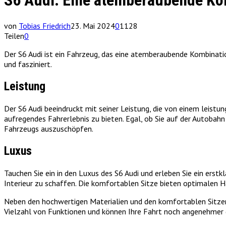
S6 Audi: Eine atemberaubende Kom
von
Tobias Friedrich
23. Mai 2024
0
1128
Teilen
0
Der S6 Audi ist ein Fahrzeug, das eine atemberaubende Kombinatio
und fasziniert.
Leistung
Der S6 Audi beeindruckt mit seiner Leistung, die von einem leistun
aufregendes Fahrerlebnis zu bieten. Egal, ob Sie auf der Autobahn
Fahrzeugs auszuschöpfen.
Luxus
Tauchen Sie ein in den Luxus des S6 Audi und erleben Sie ein erst
Interieur zu schaffen. Die komfortablen Sitze bieten optimalen 
Neben den hochwertigen Materialien und den komfortablen Sitzen 
Vielzahl von Funktionen und können Ihre Fahrt noch angenehmer g