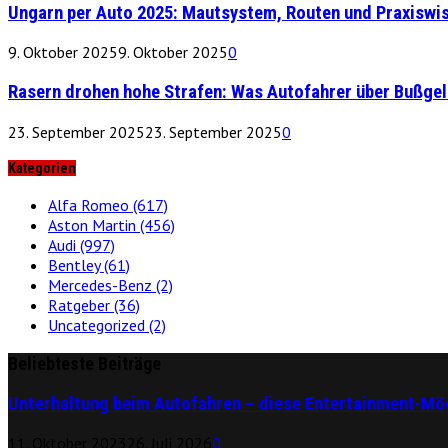
Ungarn per Auto 2025: Mautsystem, Routen und Praxiswi
9. Oktober 2025
9. Oktober 2025
0
Rasern drohen hohe Strafen: Was Autofahrer über Bußge
23. September 2025
23. September 2025
0
Kategorien
Alfa Romeo
(617)
Aston Martin
(456)
Audi
(997)
Bentley
(61)
Mercedes-Benz
(2)
Ratgeber
(36)
Uncategorized
(2)
Beliebteste Beiträge
Unterhaltung beim Autofahren – diese Entertainment-Mög
11. Oktober 2023
26. Juli 2026
0