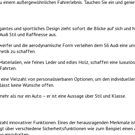
 einem außergewöhnlichen Fahrerlebnis. Tauchen Sie ein und genieße
gantes und sportliches Design zieht sofort die Blicke auf sich und hi
udi Stil und Raffinesse aus.
nwerfer und die aerodynamische Form verleihen dem S6 Audi eine un
hetik zu schaffen.
 Materialien, wie feines Leder und edles Holz, schaffen eine luxur
Fahrten.
eine Vielzahl von personalisierbaren Optionen, um den individuelle
lässt keine Wünsche offen.
ehr als nur ein Auto – er ist eine Aussage über Stil und Klasse.
zahl innovativer Funktionen. Eines der herausragenden Merkmale ist 
rfügt über verschiedene Sicherheitsfunktionen wie zum Beispiel ein
g einzuhalten.