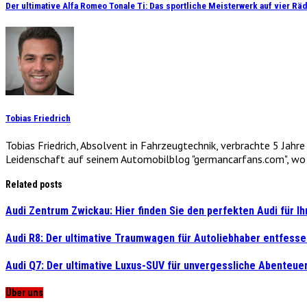
Der ultimative Alfa Romeo Tonale Ti: Das sportliche Meisterwerk auf vier Rä
Tobias Friedrich
Tobias Friedrich, Absolvent in Fahrzeugtechnik, verbrachte 5 Jahr
Leidenschaft auf seinem Automobilblog "germancarfans.com", wo e
Related posts
Audi Zentrum Zwickau: Hier finden Sie den perfekten Audi für 
Audi R8: Der ultimative Traumwagen für Autoliebhaber entfess
Audi Q7: Der ultimative Luxus-SUV für unvergessliche Abenteue
Über uns