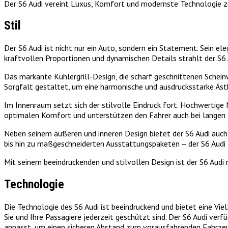
Der S6 Audi vereint Luxus, Komfort und modernste Technologie zu
Stil
Der S6 Audi ist nicht nur ein Auto, sondern ein Statement. Sein ele
kraftvollen Proportionen und dynamischen Details strahlt der S6 A
Das markante Kühlergrill-Design, die scharf geschnittenen Schei
Sorgfalt gestaltet, um eine harmonische und ausdrucksstarke Äst
Im Innenraum setzt sich der stilvolle Eindruck fort. Hochwertige
optimalen Komfort und unterstützen den Fahrer auch bei langen 
Neben seinem äußeren und inneren Design bietet der S6 Audi auch 
bis hin zu maßgeschneiderten Ausstattungspaketen – der S6 Audi 
Mit seinem beeindruckenden und stilvollen Design ist der S6 Audi m
Technologie
Die Technologie des S6 Audi ist beeindruckend und bietet eine Viel
Sie und Ihre Passagiere jederzeit geschützt sind. Der S6 Audi ve
anpasst, um einen sicheren Abstand zum vorausfahrenden Fahrzeu