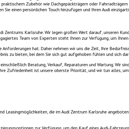
er praktischem Zubehör wie Dachgepäckträgern oder Fahrradträgern
n Sie einen persönlichen Touch hinzufügen und Ihren Audi einzigart
udi Zentrums Karlsruhe. Wir legen großen Wert darauf, unseren Kund
ngagiertes Team von Experten steht Ihnen zur Verfügung, um Ihnen 
iche Anforderungen hat. Daher nehmen wir uns die Zeit, Ihre Bedür
ebnis zu bieten, bei dem Sie sich gut aufgehoben fühlen und sich da
einschließlich Beratung, Verkauf, Reparaturen und Wartung. Wir sin
hre Zufriedenheit ist unsere oberste Priorität, und wir tun alles, u
und Leasingmöglichkeiten, die im Audi Zentrum Karlsruhe angebote
erungsoptionen zur Verfügung, um den Kauf eines Audi-Fahrzeugs zu 