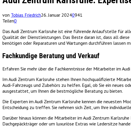
Audi Zentrum Karlsruhe: Expertise
von
Tobias Friedrich
26. Januar 2024
0
941
Teilen
0
Das Audi Zentrum Karlsruhe ist eine führende Anlaufstelle für al
Qualität der Dienstleistungen. Das Beste daran ist, dass all die
benötigen oder Reparaturen und Wartungen durchführen lassen möc
Fachkundige Beratung und Verkauf
Erfahren Sie mehr über die Fachkenntnisse der Mitarbeiter im Aud
Im Audi Zentrum Karlsruhe stehen Ihnen hochqualifizierte Mitarbei
Audi-Fahrzeugs und Zubehörs zu helfen. Egal, ob Sie ein neues od
ausgestattet, um Ihnen die bestmögliche Beratung zu bieten.
Die Experten im Audi Zentrum Karlsruhe kennen die neuesten Model
Entscheidung zu treffen. Sie nehmen sich Zeit, um Ihre individue
Darüber hinaus können die Mitarbeiter im Audi Zentrum Karlsruhe 
Dachgepäckträger oder um luxuriöse Extras wie Ledersitze handelt